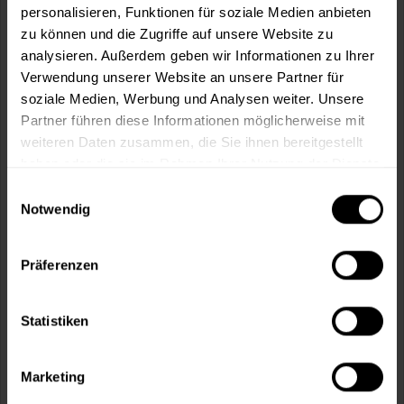
personalisieren, Funktionen für soziale Medien anbieten
zu können und die Zugriffe auf unsere Website zu
analysieren. Außerdem geben wir Informationen zu Ihrer
In den
Warenkorb
Verwendung unserer Website an unsere Partner für
soziale Medien, Werbung und Analysen weiter. Unsere
Partner führen diese Informationen möglicherweise mit
Fragen zum Artikel?
Merken
weiteren Daten zusammen, die Sie ihnen bereitgestellt
haben oder die sie im Rahmen Ihrer Nutzung der Dienste
Artikel-Nr.:
JGR0004RAL_9010_REINWEISS.1
gesammelt haben.
Einwilligungsauswahl
Notwendig
Sie möchten eine größere Menge kaufen
und wünschen ein Angebot?
Präferenzen
Jetzt anfragen
Statistiken
Vorteile
Kostenloser Versand ab 60 EUR
Marketing
Versand innerhalb von 48h*
Persönliche Beratung unter
040 60 77 65 23