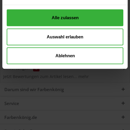
Alle zulassen
Auswahl erlauben
Beschreibung
Kronalux Flüssigkunststoff 780 (RAL 9010 Reinweiß)
Ablehnen
Flüssigkunststoff für innen und außen...
mehr
Bewertungen
0
Jetzt Bewertungen zum Artikel lesen...
mehr
Darum sind wir Farbenkönig
Service
Farbenkönig.de