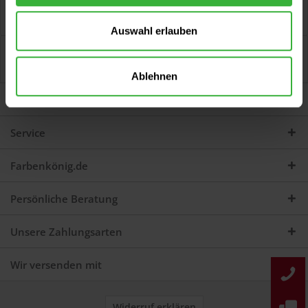
Metallic Lackspray (Gold) Brilliante Oberflächen im attraktiven
Metallic-Look erhalten Sie mit...
mehr
Auswahl erlauben
Bewertungen
0
Jetzt Bewertungen zum Artikel lesen...
mehr
Ablehnen
Darum sind wir Farbenkönig
Service
Farbenkönig.de
Persönliche Beratung
Unsere Zahlungsarten
Wir versenden mit
Widerruf erklären