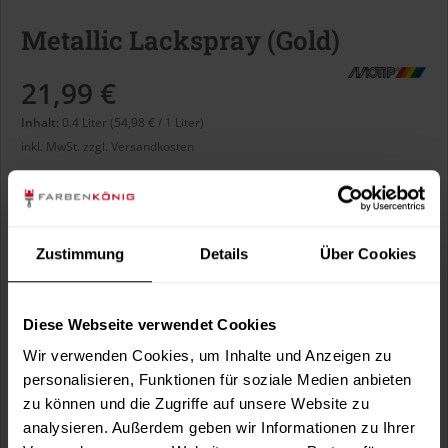
Metallic Lackspray (Gold)
21,99 €
Inhalt:
0.4 Liter (54,98 € / 1 Liter)
inkl. MwSt.
zzgl. Versandkosten
Lieferzeit 5 bis 9 Arbeitstage
Liter:
Zustimmung
Details
Über Cookies
Diese Webseite verwendet Cookies
Wir verwenden Cookies, um Inhalte und Anzeigen zu
In den
Warenkorb
personalisieren, Funktionen für soziale Medien anbieten
zu können und die Zugriffe auf unsere Website zu
Fragen zum Artikel?
Merken
analysieren. Außerdem geben wir Informationen zu Ihrer