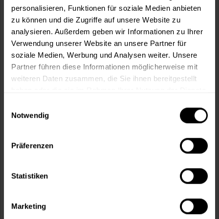
personalisieren, Funktionen für soziale Medien anbieten
In den
Warenkorb
zu können und die Zugriffe auf unsere Website zu
analysieren. Außerdem geben wir Informationen zu Ihrer
Verwendung unserer Website an unsere Partner für
Fragen zum Artikel?
Merken
soziale Medien, Werbung und Analysen weiter. Unsere
Partner führen diese Informationen möglicherweise mit
Artikel-Nr.:
MIX0001ME2_SILBER
weiteren Daten zusammen, die Sie ihnen bereitgestellt
haben oder die sie im Rahmen Ihrer Nutzung der Dienste
Sie möchten eine größere Menge kaufen
gesammelt haben.
Einwilligungsauswahl
und wünschen ein Angebot?
Notwendig
Jetzt anfragen
Präferenzen
Vorteile
Statistiken
Kostenloser Versand ab 60 EUR
Versand innerhalb von 48h*
Persönliche Beratung unter
040 60 77 65 23
Marketing