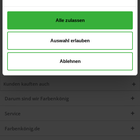
Alle zulassen
Beschreibung
Auswahl erlauben
Mixol Uni-Abtönkonzentrat (ME2 Silber) Zum Abtönen von
Dispersions- und Alkydharzfarben. Zum...
mehr
Ablehnen
Bewertungen
0
Jetzt Bewertungen zum Artikel lesen...
mehr
Kunden kauften auch
Darum sind wir Farbenkönig
Service
Farbenkönig.de