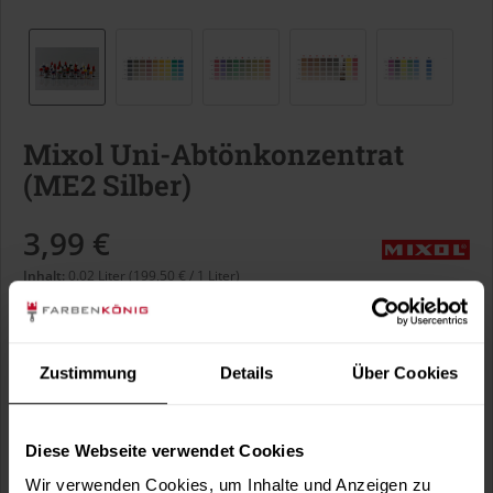
Mixol Uni-Abtönkonzentrat
(ME2 Silber)
3,99 €
Inhalt:
0.02 Liter (199,50 € / 1 Liter)
inkl. MwSt.
zzgl. Versandkosten
Sofort versandfertig, Lieferzeit ca. 1-3 Arbeitstage
Zustimmung
Details
Über Cookies
Liter:
Diese Webseite verwendet Cookies
Wir verwenden Cookies, um Inhalte und Anzeigen zu