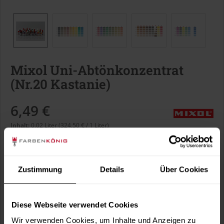
Mixol Uni-Abtönkonzentrat
(Nr.20 Kastanie)
6,49 €
Inhalt:
0.02 Liter (324,50 € / 1 Liter)
inkl. MwSt.
zzgl. Versandkosten
Sofort versandfertig, Lieferzeit ca. 1-3 Arbeitstage
Zustimmung
Details
Über Cookies
Liter:
Diese Webseite verwendet Cookies
Wir verwenden Cookies, um Inhalte und Anzeigen zu