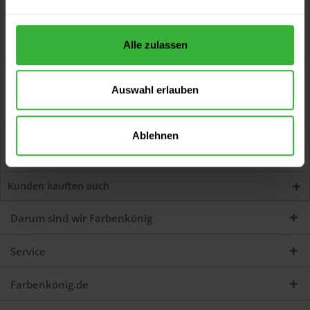
Alle zulassen
Beschreibung
Auswahl erlauben
Mixol Uni-Abtönkonzentrat (Nr.20 Kastanie) Zum Abtönen von
Dispersions- und Alkydharzfarben....
mehr
Ablehnen
Bewertungen
0
Jetzt Bewertungen zum Artikel lesen...
mehr
Kunden kauften auch
Darum sind wir Farbenkönig
Service
Farbenkönig.de