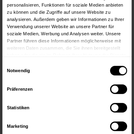
personalisieren, Funktionen für soziale Medien anbieten
In den
Warenkorb
zu können und die Zugriffe auf unsere Website zu
analysieren. Außerdem geben wir Informationen zu Ihrer
Verwendung unserer Website an unsere Partner für
Fragen zum Artikel?
Merken
soziale Medien, Werbung und Analysen weiter. Unsere
Partner führen diese Informationen möglicherweise mit
Artikel-Nr.:
MIX0001NR_20_OXID_KASTANIE
weiteren Daten zusammen, die Sie ihnen bereitgestellt
haben oder die sie im Rahmen Ihrer Nutzung der Dienste
Sie möchten eine größere Menge kaufen
gesammelt haben.
Einwilligungsauswahl
und wünschen ein Angebot?
Notwendig
Jetzt anfragen
Präferenzen
Vorteile
Statistiken
Kostenloser Versand ab 60 EUR
Versand innerhalb von 48h*
Persönliche Beratung unter
040 60 77 65 23
Marketing