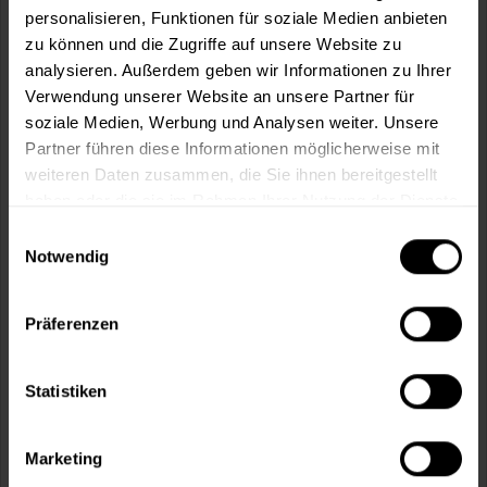
personalisieren, Funktionen für soziale Medien anbieten
In den
Warenkorb
zu können und die Zugriffe auf unsere Website zu
analysieren. Außerdem geben wir Informationen zu Ihrer
Verwendung unserer Website an unsere Partner für
Fragen zum Artikel?
Merken
soziale Medien, Werbung und Analysen weiter. Unsere
Partner führen diese Informationen möglicherweise mit
Artikel-Nr.:
MIX0001NR10_ROT
weiteren Daten zusammen, die Sie ihnen bereitgestellt
haben oder die sie im Rahmen Ihrer Nutzung der Dienste
Sie möchten eine größere Menge kaufen
gesammelt haben.
Einwilligungsauswahl
und wünschen ein Angebot?
Notwendig
Jetzt anfragen
Präferenzen
Vorteile
Statistiken
Kostenloser Versand ab 60 EUR
Versand innerhalb von 48h*
Persönliche Beratung unter
040 60 77 65 23
Marketing