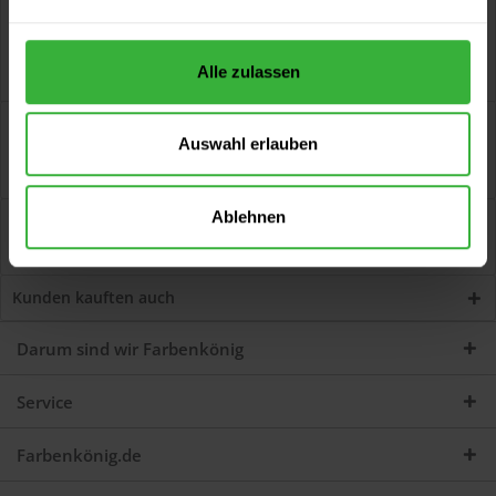
Alle zulassen
Beschreibung
Auswahl erlauben
Mixol Uni-Abtönkonzentrat (Nr.10 Rot) Zum Abtönen von
Dispersions- und Alkydharzfarben. Zum...
mehr
Ablehnen
Bewertungen
0
Jetzt Bewertungen zum Artikel lesen...
mehr
Kunden kauften auch
Darum sind wir Farbenkönig
Service
Farbenkönig.de