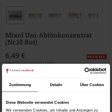
Mixol Uni-Abtönkonzentrat
(Nr.10 Rot)
6,49 €
Inhalt:
0.02 Liter (324,50 € / 1 Liter)
inkl. MwSt.
zzgl. Versandkosten
Sofort versandfertig, Lieferzeit ca. 1-3 Arbeitstage
Zustimmung
Details
Über Cookies
Liter:
Diese Webseite verwendet Cookies
Wir verwenden Cookies, um Inhalte und Anzeigen zu