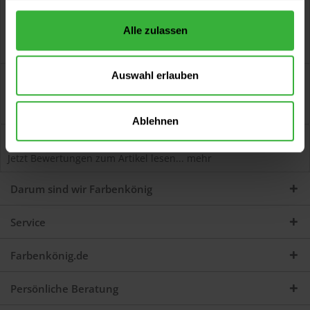
Alle zulassen
Auswahl erlauben
Beschreibung
Mixol Uni-Abtönkonzentrat (Nr.4 Oxid-Rot) Zum Abtönen von
Dispersions- und Alkydharzfarben. Zum...
mehr
Ablehnen
Bewertungen
0
Jetzt Bewertungen zum Artikel lesen...
mehr
Darum sind wir Farbenkönig
Service
Farbenkönig.de
Persönliche Beratung