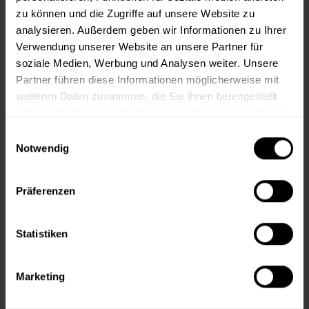
zu können und die Zugriffe auf unsere Website zu
In den
Warenkorb
analysieren. Außerdem geben wir Informationen zu Ihrer
Verwendung unserer Website an unsere Partner für
soziale Medien, Werbung und Analysen weiter. Unsere
Fragen zum Artikel?
Merken
Partner führen diese Informationen möglicherweise mit
weiteren Daten zusammen, die Sie ihnen bereitgestellt
Artikel-Nr.:
MIX0001NR4_OXID_ROT
haben oder die sie im Rahmen Ihrer Nutzung der Dienste
gesammelt haben.
Einwilligungsauswahl
Sie möchten eine größere Menge kaufen
Notwendig
und wünschen ein Angebot?
Jetzt anfragen
Präferenzen
Vorteile
Statistiken
Kostenloser Versand ab 60 EUR
Versand innerhalb von 48h*
Marketing
Persönliche Beratung unter
040 60 77 65 23