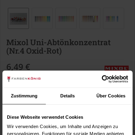
Mixol Uni-Abtönkonzentrat
(Nr.4 Oxid-Rot)
6,49 €
Inhalt:
0.02 Liter (324,50 € / 1 Liter)
inkl. MwSt.
zzgl. Versandkosten
Sofort versandfertig, Lieferzeit ca. 1-3 Arbeitstage
Zustimmung
Details
Über Cookies
Liter:
Diese Webseite verwendet Cookies
Wir verwenden Cookies, um Inhalte und Anzeigen zu
personalisieren, Funktionen für soziale Medien anbieten