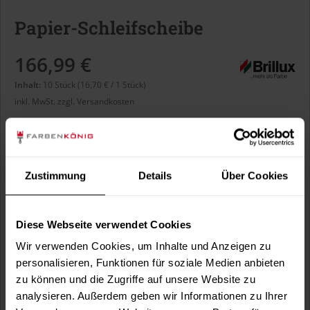
Papier-Schleifscheibe
166,99 €
Inhalt:
10 Stück (16,70 € / 1 Stück)
inkl. MwSt.
zzgl. Versandkosten
Sofort versandfertig, Lieferzeit ca. 1-3 Arbeitstage
Körnung:
Zustimmung
Details
Über Cookies
Diese Webseite verwendet Cookies
Wir verwenden Cookies, um Inhalte und Anzeigen zu
In den
Warenkorb
personalisieren, Funktionen für soziale Medien anbieten
zu können und die Zugriffe auf unsere Website zu
Fragen zum Artikel?
Merken
analysieren. Außerdem geben wir Informationen zu Ihrer