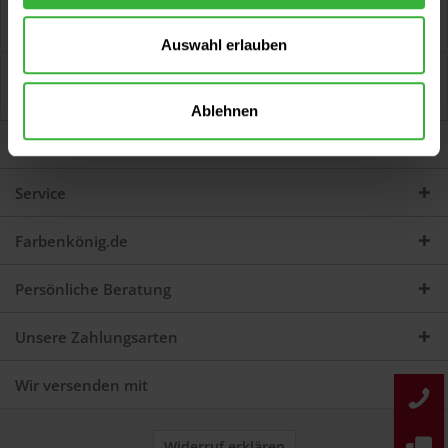
Papier-Schleifscheibe Für Treibteller, Ø 375 mm, 10er-Pack,
doppelseitig verwendbar....
mehr
Auswahl erlauben
Bewertungen
0
Jetzt Bewertungen zum Artikel lesen...
mehr
Ablehnen
Darum sind wir Farbenkönig
Service
Farbenkönig.de
Persönliche Beratung
Unsere Zahlungsarten
Wir versenden mit
Widerruf erklären