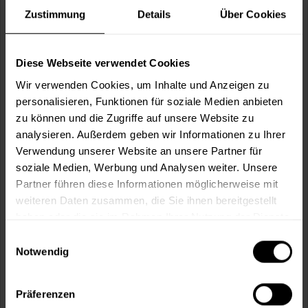
Zustimmung
Details
Über Cookies
Verbrauch berechnen
Wie viele m² wollen Sie bearbeiten?
Diese Webseite verwendet Cookies
Wir verwenden Cookies, um Inhalte und Anzeigen zu
m²
personalisieren, Funktionen für soziale Medien anbieten
zu können und die Zugriffe auf unsere Website zu
analysieren. Außerdem geben wir Informationen zu Ihrer
Verwendung unserer Website an unsere Partner für
soziale Medien, Werbung und Analysen weiter. Unsere
In den
Warenkorb
Partner führen diese Informationen möglicherweise mit
weiteren Daten zusammen, die Sie ihnen bereitgestellt
haben oder die sie im Rahmen Ihrer Nutzung der Dienste
Fragen zum Artikel?
Merken
gesammelt haben.
Einwilligungsauswahl
Artikel-Nr.:
HRB0029RAL8017
Notwendig
Sie möchten eine größere Menge kaufen
Präferenzen
und wünschen ein Angebot?