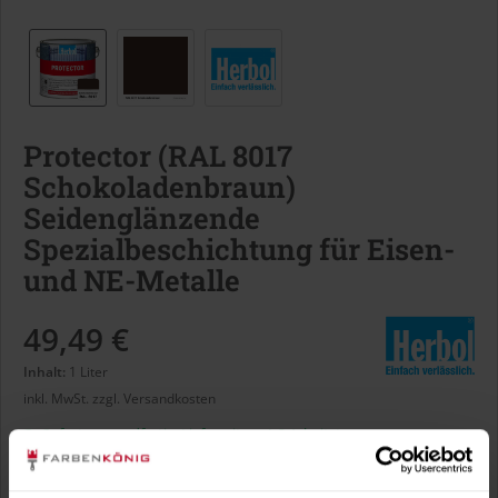
Protector (RAL 8017
Schokoladenbraun)
Seidenglänzende
Spezialbeschichtung für Eisen-
und NE-Metalle
49,49 €
Inhalt:
1 Liter
inkl. MwSt.
zzgl. Versandkosten
Sofort versandfertig, Lieferzeit ca. 1-3 Arbeitstage
Liter: