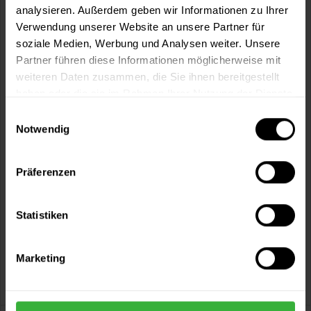
Fragen zum Artikel?
Merken
analysieren. Außerdem geben wir Informationen zu Ihrer
Verwendung unserer Website an unsere Partner für
Artikel-Nr.:
MT0060FELGENSCHWARZ_MATT
soziale Medien, Werbung und Analysen weiter. Unsere
Partner führen diese Informationen möglicherweise mit
Sie möchten eine größere Menge kaufen
weiteren Daten zusammen, die Sie ihnen bereitgestellt
und wünschen ein Angebot?
haben oder die sie im Rahmen Ihrer Nutzung der Dienste
gesammelt haben.
Jetzt anfragen
Einwilligungsauswahl
Notwendig
Vorteile
Präferenzen
Kostenloser Versand ab 60 EUR
Versand innerhalb von 48h*
Statistiken
Persönliche Beratung unter
040 60 77 65 23
Marketing