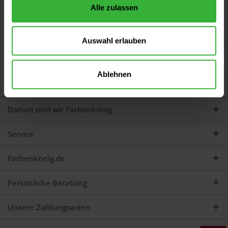
Beschreibung
Alle zulassen
Rally Felgenspray matt (Felgenschwarz matt) MoTip Rallye
Felgenspray lässt Felgen in...
mehr
Auswahl erlauben
Bewertungen
0
Jetzt Bewertungen zum Artikel lesen...
mehr
Ablehnen
Kunden kauften auch
Darum sind wir Farbenkönig
Service
Farbenkönig.de
Persönliche Beratung
Unsere Zahlungsarten