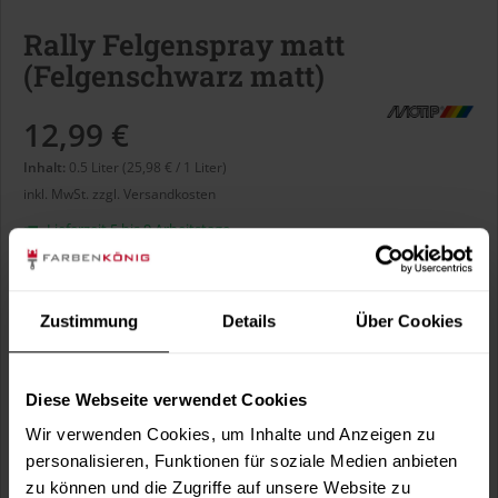
Rally Felgenspray matt
(Felgenschwarz matt)
12,99 €
Inhalt:
0.5 Liter (25,98 € / 1 Liter)
inkl. MwSt.
zzgl. Versandkosten
Lieferzeit 5 bis 9 Arbeitstage
Liter:
Zustimmung
Details
Über Cookies
Diese Webseite verwendet Cookies
In den
Warenkorb
Wir verwenden Cookies, um Inhalte und Anzeigen zu
personalisieren, Funktionen für soziale Medien anbieten
zu können und die Zugriffe auf unsere Website zu