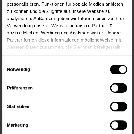
personalisieren, Funktionen für soziale Medien anbieten
zu können und die Zugriffe auf unsere Website zu
analysieren. Außerdem geben wir Informationen zu Ihrer
In den
Warenkorb
Verwendung unserer Website an unsere Partner für
soziale Medien, Werbung und Analysen weiter. Unsere
Partner führen diese Informationen möglicherweise mit
Fragen zum Artikel?
Merken
weiteren Daten zusammen, die Sie ihnen bereitgestellt
haben oder die sie im Rahmen Ihrer Nutzung der Dienste
Artikel-Nr.:
BX3644WEISS
gesammelt haben.
Einwilligungsauswahl
Notwendig
Sie möchten eine größere Menge kaufen
und wünschen ein Angebot?
Präferenzen
Jetzt anfragen
Statistiken
Vorteile
Kostenloser Versand ab 60 EUR
Marketing
Versand innerhalb von 48h*
Persönliche Beratung unter
040 60 77 65 23