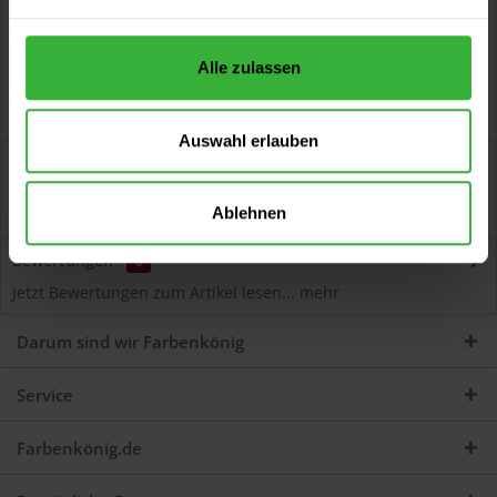
Alle zulassen
Auswahl erlauben
Beschreibung
Silicon-Putzgrundierung 3644 (Weiß) wetterbeständig,
Ablehnen
pigmentiert, quarzhaltig, auf...
mehr
Bewertungen
0
Jetzt Bewertungen zum Artikel lesen...
mehr
Darum sind wir Farbenkönig
Service
Farbenkönig.de