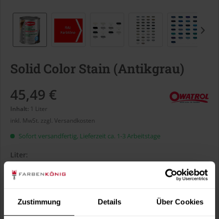
Solid Color Stain (Antikgrau)
45,49 €
Inhalt:
1 Liter
inkl. MwSt.
zzgl. Versandkosten
Sofort versandfertig, Lieferzeit ca. 1-3 Arbeitstage
Liter:
Verbrauch berechnen
Zustimmung
Details
Über Cookies
Wie viele m² wollen Sie bearbeiten?