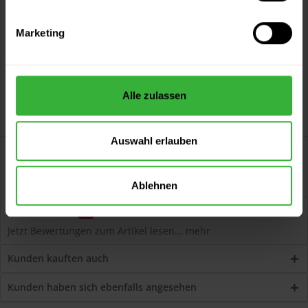
Kostenloser Versand ab 60 EUR
Versand innerhalb von 48h*
Marketing
Persönliche Beratung unter
040 60 77 65 23
Alle zulassen
Auswahl erlauben
Beschreibung
Solid Color Stain (Antikgrau) Deckende, matte Premium-
Wetterschutzfarbe Artikelbeschreibung...
mehr
Ablehnen
Bewertungen
0
Jetzt Bewertungen zum Artikel lesen...
mehr
Kunden kauften auch
Kunden haben sich ebenfalls angesehen