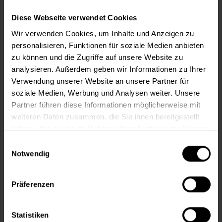
m²
Diese Webseite verwendet Cookies
Wir verwenden Cookies, um Inhalte und Anzeigen zu
personalisieren, Funktionen für soziale Medien anbieten
zu können und die Zugriffe auf unsere Website zu
analysieren. Außerdem geben wir Informationen zu Ihrer
In den
Warenkorb
Verwendung unserer Website an unsere Partner für
soziale Medien, Werbung und Analysen weiter. Unsere
Fragen zum Artikel?
Merken
Partner führen diese Informationen möglicherweise mit
weiteren Daten zusammen, die Sie ihnen bereitgestellt
Artikel-Nr.:
OWA0001ANTIKGRAU
haben oder die sie im Rahmen Ihrer Nutzung der Dienste
gesammelt haben.
Einwilligungsauswahl
Sie möchten eine größere Menge kaufen
Notwendig
und wünschen ein Angebot?
Jetzt anfragen
Präferenzen
Statistiken
Vorteile