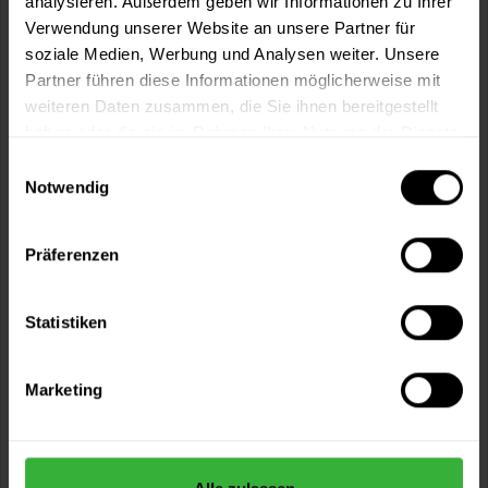
analysieren. Außerdem geben wir Informationen zu Ihrer
Fragen zum Artikel?
Merken
Verwendung unserer Website an unsere Partner für
soziale Medien, Werbung und Analysen weiter. Unsere
Artikel-Nr.:
OWA0027
Partner führen diese Informationen möglicherweise mit
weiteren Daten zusammen, die Sie ihnen bereitgestellt
Sie möchten eine größere Menge kaufen
haben oder die sie im Rahmen Ihrer Nutzung der Dienste
und wünschen ein Angebot?
gesammelt haben.
Einwilligungsauswahl
Notwendig
Jetzt anfragen
Präferenzen
Vorteile
Kostenloser Versand ab 60 EUR
Statistiken
Versand innerhalb von 48h*
Persönliche Beratung unter
040 60 77 65 23
Marketing