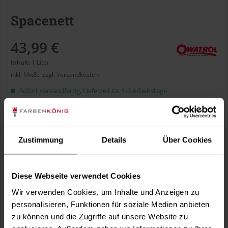
Spacenett
43,99 €
Inhalt:
1 Liter
inkl. MwSt.
zzgl. Versandkosten
Sofort versandfertig, Lieferzeit ca. 1-3 Arbeitstage
Verbrauch berechnen
Wie viele m² wollen Sie bearbeiten?
m²
Zustimmung
Details
Über Cookies
Diese Webseite verwendet Cookies
Wir verwenden Cookies, um Inhalte und Anzeigen zu
personalisieren, Funktionen für soziale Medien anbieten
In den
Warenkorb
zu können und die Zugriffe auf unsere Website zu