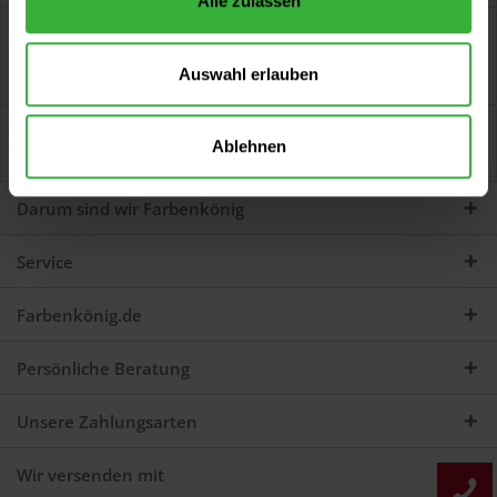
Alle zulassen
Beschreibung
Spacenett Reiniger für Fußböden - Leistungsstarker,
Auswahl erlauben
professioneller Reiniger für Fußböden auf...
mehr
Bewertungen
0
Ablehnen
Jetzt Bewertungen zum Artikel lesen...
mehr
Darum sind wir Farbenkönig
Service
Farbenkönig.de
Persönliche Beratung
Unsere Zahlungsarten
Wir versenden mit