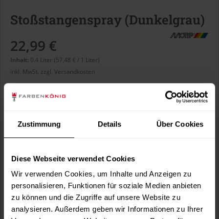
Stoßstangenspray (Dunkelgrau)
22,99 €
Inhalt:
0.4 Liter (57,48 € / 1 Liter)
inkl. MwSt.
zzgl. Versandkosten
Sofort versandfertig, Lieferzeit ca. 1-3 Arbeitstage
Liter:
Zustimmung
Details
Über Cookies
Diese Webseite verwendet Cookies
Wir verwenden Cookies, um Inhalte und Anzeigen zu
In den
Warenkorb
personalisieren, Funktionen für soziale Medien anbieten
zu können und die Zugriffe auf unsere Website zu
Fragen zum Artikel?
Merken
analysieren. Außerdem geben wir Informationen zu Ihrer