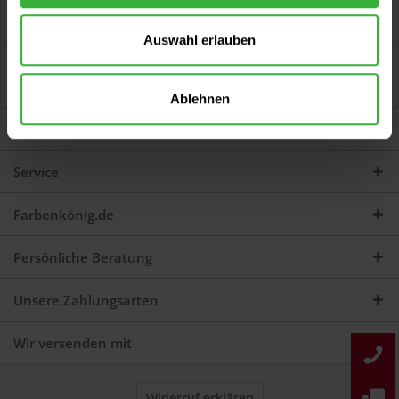
Stoßstangenspray (Dunkelgrau) Zur Reparatur und
Verschönerung von Kunststoff-Stoßstangen, wobei...
mehr
Auswahl erlauben
Bewertungen
0
Jetzt Bewertungen zum Artikel lesen...
mehr
Ablehnen
Darum sind wir Farbenkönig
Service
Farbenkönig.de
Persönliche Beratung
Unsere Zahlungsarten
Wir versenden mit
Widerruf erklären