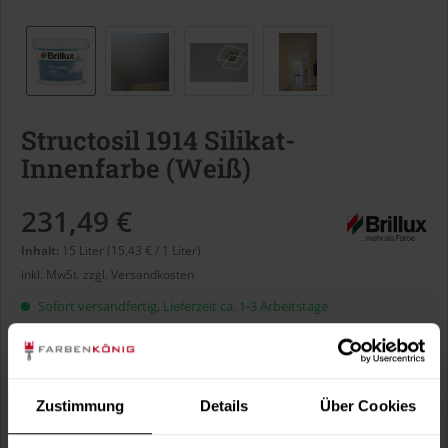
Structosil 1914 Silikat-
Innenfarbe (Weiß)
231,49 €
Inhalt:
15 Liter (15,43 € / 1 Liter)
inkl. MwSt.
zzgl. Versandkosten
Sofort versandfertig, Lieferzeit ca. 1-3 Arbeitstage
Liter:
Zustimmung
Details
Über Cookies
Verbrauch berechnen