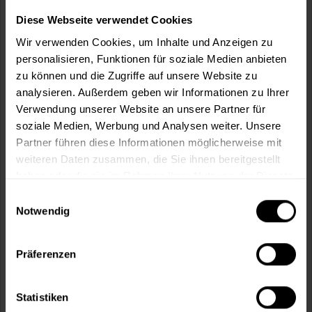
Wie viele m² wollen Sie bearbeiten?
Diese Webseite verwendet Cookies
m²
Wir verwenden Cookies, um Inhalte und Anzeigen zu
personalisieren, Funktionen für soziale Medien anbieten
zu können und die Zugriffe auf unsere Website zu
analysieren. Außerdem geben wir Informationen zu Ihrer
Verwendung unserer Website an unsere Partner für
In den
Warenkorb
soziale Medien, Werbung und Analysen weiter. Unsere
Partner führen diese Informationen möglicherweise mit
weiteren Daten zusammen, die Sie ihnen bereitgestellt
Fragen zum Artikel?
Merken
haben oder die sie im Rahmen Ihrer Nutzung der Dienste
gesammelt haben.
Artikel-Nr.:
BX1914WEISS
Einwilligungsauswahl
Notwendig
Sie möchten eine größere Menge kaufen
und wünschen ein Angebot?
Präferenzen
Jetzt anfragen
Statistiken