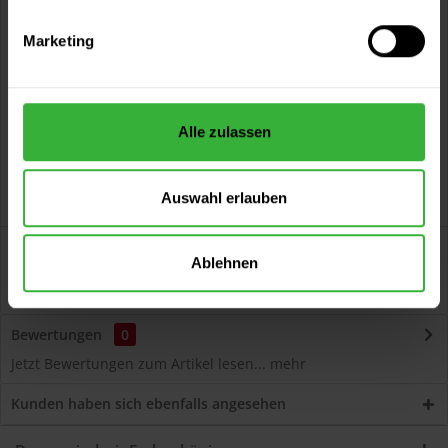
Vorteile
Marketing
Kostenloser Versand ab 60 EUR
Versand innerhalb von 48h*
Persönliche Beratung unter
040 60 77 65 23
Alle zulassen
Auswahl erlauben
Beschreibung
Ablehnen
Structosil 1914 Silikat-Innenfarbe (Weiß) Silikat-Innenfarbe
nach DIN 18363 mit edler...
mehr
Bewertungen
0
Jetzt Bewertungen zum Artikel lesen...
mehr
Kunden haben sich ebenfalls angesehen