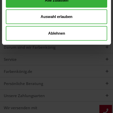
Alle zulassen
Strukturspray (Transparent) ColorMatic Strukturspray
ermöglicht die Struktur-Nachbildung auf...
mehr
Auswahl erlauben
Bewertungen
0
Jetzt Bewertungen zum Artikel lesen...
mehr
Ablehnen
Kunden kauften auch
Darum sind wir Farbenkönig
Service
Farbenkönig.de
Persönliche Beratung
Unsere Zahlungsarten
Wir versenden mit