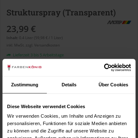
Strukturspray (Transparent)
23,99 €
Inhalt:
0.4 Liter (59,98 € / 1 Liter)
inkl. MwSt.
zzgl. Versandkosten
Lieferzeit 3 bis 5 Arbeitstage
Liter:
Zustimmung
Details
Über Cookies
Diese Webseite verwendet Cookies
In den
Warenkorb
Wir verwenden Cookies, um Inhalte und Anzeigen zu
personalisieren, Funktionen für soziale Medien anbieten
Fragen zum Artikel?
Merken
zu können und die Zugriffe auf unsere Website zu