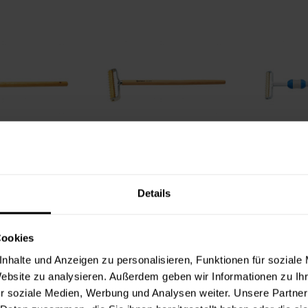
e Kunststoff
Igelwalze Messing
Igelwal
Details
7,49 €
162,49 €
lt:
1 Stück
Inhalt:
1 Stück
In
Cookies
nhalte und Anzeigen zu personalisieren, Funktionen für soziale
Website zu analysieren. Außerdem geben wir Informationen zu I
r soziale Medien, Werbung und Analysen weiter. Unsere Partner