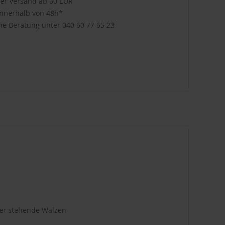
ser Versand ab 60 EUR
innerhalb von 48h*
che Beratung unter
040 60 77 65 23
der stehende Walzen