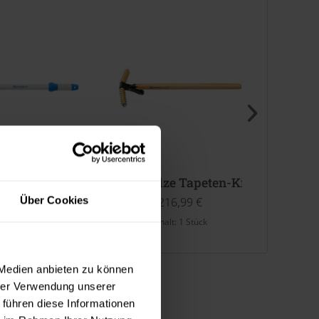
ze Messing teleskopiebar
Igelwalze Tapeten-Killer
Igelwa
Über Cookies
192,99 €
216,99 €
halt:
1 Stück
Inhalt:
1 Stück
 Medien anbieten zu können
hrer Verwendung unserer
 führen diese Informationen