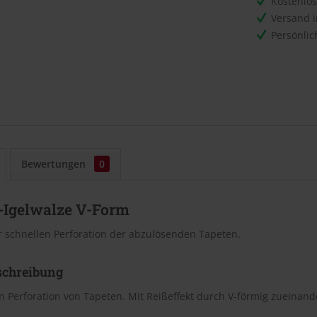
Kostenlo
Versand 
Persönli
Bewertungen
0
-Igelwalze V-Form
r schnellen Perforation der abzulösenden Tapeten.
schreibung
n Perforation von Tapeten. Mit Reißeffekt durch V-förmig zueinan