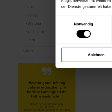
möglicherweise mit weiteren
der Dienste gesammelt habe
VIA
Volvox
Einwilligungsauswahl
Wistoba
Notwendig
Yachtcare
Zero
Sale %
Ablehnen
Bestellung und Lieferung
verliefen reibungslos. Eine
fachliche Nachfrage bei der
Hotline wurde fachk...
Datum der Veröffentlichung:
06.08.2026
Datum der Kauferfahrung: 26.07.2026