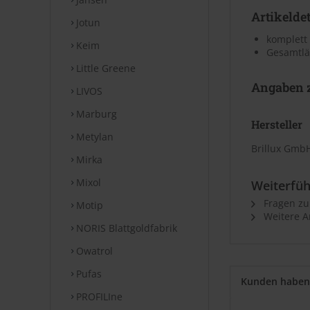
Artikeldet
Jotun
komplett 
Keim
Gesamtlä
Little Greene
Angaben z
LIVOS
Marburg
Hersteller
Metylan
Brillux GmbH
Mirka
Mixol
Weiterfüh
Fragen zu
Motip
Weitere Ar
NORIS Blattgoldfabrik
Owatrol
Pufas
Kunden haben 
PROFILIne