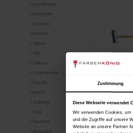
Scandiccare
Schneider
Schönox
Schuller
Sigma
Sika
Sikkens
Staalmeester
Igelwalz
Starcke
Zustimmung
5
Storch
Inha
Südwest
Diese Webseite verwendet 
Tesa
Wir verwenden Cookies, um I
und die Zugriffe auf unsere 
Tierrfino
Website an unsere Partner fü
Veneziani