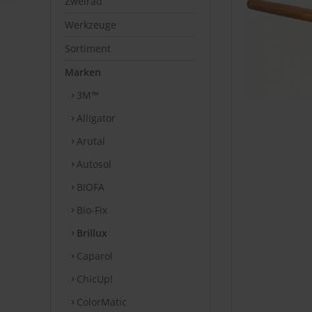
Zweirad
Werkzeuge
Sortiment
Marken
3M™
Alligator
Arutal
Autosol
BIOFA
Bio-Fix
Brillux
Caparol
ChicUp!
ColorMatic