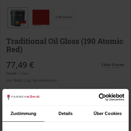
Traditional Oil Gloss (190 Atomic
Red)
77,49 €
Inhalt:
1 Liter
inkl. MwSt.
zzgl. Versandkosten
Sofort versandfertig, Lieferzeit ca. 1-3 Arbeitstage
Liter:
Zustimmung
Details
Über Cookies
Verbrauch berechnen