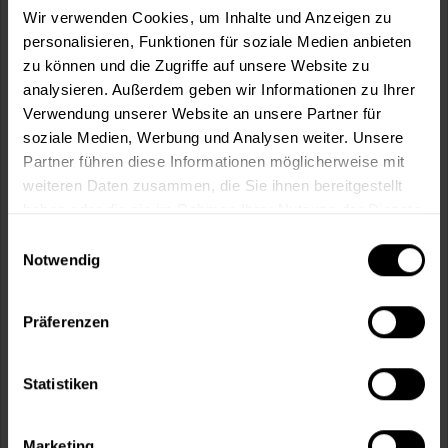
Wir verwenden Cookies, um Inhalte und Anzeigen zu
personalisieren, Funktionen für soziale Medien anbieten
In den
Warenkorb
zu können und die Zugriffe auf unsere Website zu
analysieren. Außerdem geben wir Informationen zu Ihrer
Fragen zum Artikel?
Merken
Verwendung unserer Website an unsere Partner für
soziale Medien, Werbung und Analysen weiter. Unsere
Artikel-Nr.:
JTN0017PALISANDER
Partner führen diese Informationen möglicherweise mit
weiteren Daten zusammen, die Sie ihnen bereitgestellt
Sie möchten eine größere Menge kaufen
haben oder die sie im Rahmen Ihrer Nutzung der Dienste
und wünschen ein Angebot?
gesammelt haben.
Einwilligungsauswahl
Notwendig
Jetzt anfragen
Präferenzen
Vorteile
Kostenloser Versand ab 60 EUR
Statistiken
Versand innerhalb von 48h*
Persönliche Beratung unter
040 60 77 65 23
Marketing