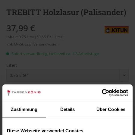
TREBITT Holzlasur (Palisander)
37,99 €
Inhalt:
0.75 Liter (50,65 € / 1 Liter)
inkl. MwSt.
zzgl. Versandkosten
Sofort versandfertig, Lieferzeit ca. 1-3 Arbeitstage
Liter:
Verbrauch berechnen
Wie viele m² wollen Sie bearbeiten?
m²
Zustimmung
Details
Über Cookies
Diese Webseite verwendet Cookies