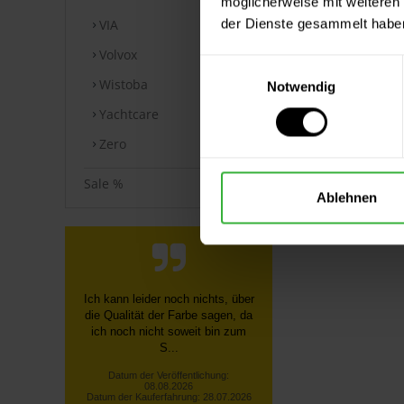
möglicherweise mit weiteren
der Dienste gesammelt habe
VIA
Volvox
Einwilligungsauswahl
Wistoba
Notwendig
Yachtcare
Zero
Sale %
Ablehnen
Ich kann leider noch nichts, über
die Qualität der Farbe sagen, da
ich noch nicht soweit bin zum
S...
Datum der Veröffentlichung:
08.08.2026
Datum der Kauferfahrung: 28.07.2026