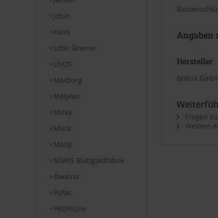
Bautenschlüs
Jotun
Keim
Angaben z
Little Greene
Hersteller
LIVOS
Brillux GmbH
Marburg
Metylan
Weiterfüh
Mirka
Fragen zu
Weitere Ar
Mixol
Motip
NORIS Blattgoldfabrik
Owatrol
Pufas
PROFILIne