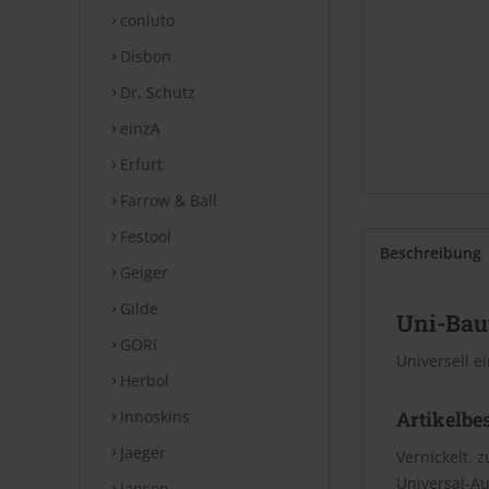
conluto
Disbon
Dr. Schutz
einzA
Erfurt
Farrow & Ball
Festool
Beschreibung
Geiger
Gilde
Uni-Bau
GORI
Universell e
Herbol
Innoskins
Artikelbe
Jaeger
Vernickelt,
Universal-A
Jansen