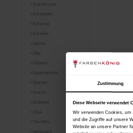
Scandiccare
Schneider
Schönox
Schuller
Sigma
Sika
Sikkens
Staalmeester
Starcke
Zustimmung
Storch
Südwest
Diese Webseite verwendet 
Tesa
Wir verwenden Cookies, um I
und die Zugriffe auf unsere 
Tierrfino
Website an unsere Partner fü
Veneziani