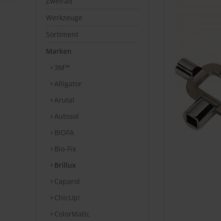
Zweirad
Werkzeuge
Sortiment
Marken
3M™
Alligator
Arutal
Autosol
BIOFA
Bio-Fix
Brillux
Caparol
ChicUp!
ColorMatic