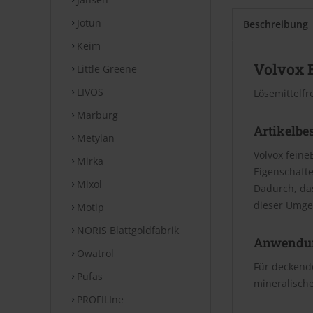
Jotun
Beschreibung
Keim
Volvox 
Little Greene
LIVOS
Lösemittelfr
Marburg
Artikelbe
Metylan
Volvox feine
Mirka
Eigenschafte
Mixol
Dadurch, da
dieser Umge
Motip
NORIS Blattgoldfabrik
Anwendu
Owatrol
Für deckende
Pufas
mineralische
PROFILIne