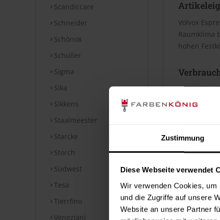
Artikelei
Scandiccare
Volvox Espre
Schneider
Raumklima be
Schönox
hohen Festkö
Schuller
Verbrauc
Sigma
Sika
Die Reichwei
Bei diesen V
Sikkens
Staalmeester
Datenblät
Starcke
Zustimmung
Storch
Technische
Südwest
Diese Webseite verwendet 
⤓
Technische
Tesa
Wir verwenden Cookies, um I
Hinweise
und die Zugriffe auf unsere 
Tierrfino
Website an unsere Partner fü
Veneziani