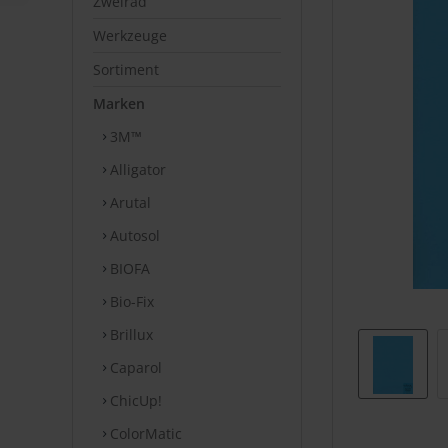
Zweirad
Werkzeuge
Sortiment
Marken
3M™
Alligator
Arutal
Autosol
BIOFA
Bio-Fix
Brillux
Caparol
ChicUp!
ColorMatic