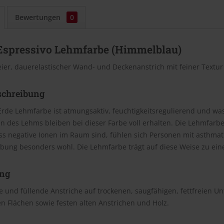
Bewertungen
0
Espressivo Lehmfarbe (Himmelblau)
eier, dauerelastischer Wand- und Deckenanstrich mit feiner Textu
schreibung
Erde Lehmfarbe ist atmungsaktiv, feuchtigkeitsregulierend und wasc
n des Lehms bleiben bei dieser Farbe voll erhalten. Die Lehmfar
ss negative Ionen im Raum sind, fühlen sich Personen mit asthm
bung besonders wohl. Die Lehmfarbe trägt auf diese Weise zu e
ng
 und füllende Anstriche auf trockenen, saugfähigen, fettfreien U
n Flächen sowie festen alten Anstrichen und Holz.