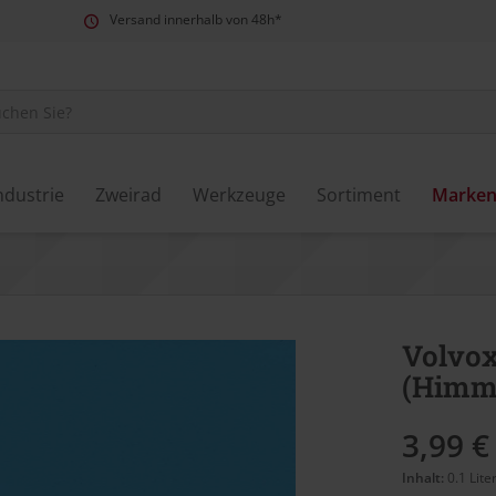
Versand innerhalb von 48h*
ndustrie
Zweirad
Werkzeuge
Sortiment
Marke
Volvox
(Himm
3,99 €
Inhalt:
0.1 Lite