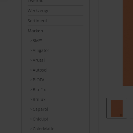
Zweirad
Werkzeuge
Sortiment
Marken
3M™
Alligator
Arutal
Autosol
BIOFA
Bio-Fix
Brillux
Caparol
ChicUp!
ColorMatic