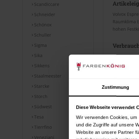
Artikelei
Scandiccare
Volvox Espre
Schneider
Raumklima be
Schönox
hohen Festkö
Schuller
Verbrauc
Sigma
Sika
Die Reichwei
Bei diesen V
Sikkens
Staalmeester
Datenblät
Starcke
Zustimmung
Storch
Technische
Südwest
Diese Webseite verwendet 
⤓
Technische
Tesa
Wir verwenden Cookies, um I
Hinweise
und die Zugriffe auf unsere 
Tierrfino
Website an unsere Partner fü
Veneziani