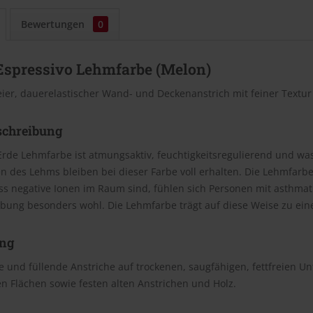
Bewertungen
0
Espressivo Lehmfarbe (Melon)
eier, dauerelastischer Wand- und Deckenanstrich mit feiner Textu
schreibung
Erde Lehmfarbe ist atmungsaktiv, feuchtigkeitsregulierend und wasc
n des Lehms bleiben bei dieser Farbe voll erhalten. Die Lehmfar
ss negative Ionen im Raum sind, fühlen sich Personen mit asthm
bung besonders wohl. Die Lehmfarbe trägt auf diese Weise zu e
ng
 und füllende Anstriche auf trockenen, saugfähigen, fettfreien U
n Flächen sowie festen alten Anstrichen und Holz.