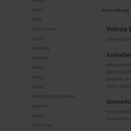
Jotun
Beschreibung
Keim
Volvox 
Little Greene
LIVOS
Lösemittelfr
Marburg
Artikelbe
Metylan
Volvox feine
Mirka
Eigenschafte
Mixol
Dadurch, da
dieser Umge
Motip
NORIS Blattgoldfabrik
Anwendu
Owatrol
Für deckende
Pufas
mineralische
PROFILIne