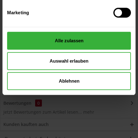
Vorteile
Marketing
Kostenloser Versand ab 60 EUR
Versand innerhalb von 48h*
Persönliche Beratung unter
040 60 77 65 23
Alle zulassen
Auswahl erlauben
Beschreibung
Ablehnen
Volvox Espressivo Lehmfarbe (Orange Juice) Lösemittelfreier,
dauerelastischer Wand- und...
mehr
Bewertungen
0
Jetzt Bewertungen zum Artikel lesen...
mehr
Kunden kauften auch