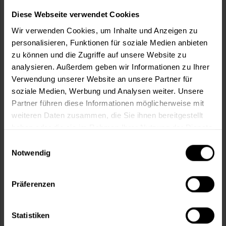
Wie viele m² wollen Sie bearbeiten?
Diese Webseite verwendet Cookies
m²
Wir verwenden Cookies, um Inhalte und Anzeigen zu
personalisieren, Funktionen für soziale Medien anbieten
zu können und die Zugriffe auf unsere Website zu
analysieren. Außerdem geben wir Informationen zu Ihrer
Verwendung unserer Website an unsere Partner für
In den
Warenkorb
soziale Medien, Werbung und Analysen weiter. Unsere
Partner führen diese Informationen möglicherweise mit
weiteren Daten zusammen, die Sie ihnen bereitgestellt
Fragen zum Artikel?
Merken
haben oder die sie im Rahmen Ihrer Nutzung der Dienste
gesammelt haben.
Artikel-Nr.:
VVX0121ORANGE_JUICE
Einwilligungsauswahl
Notwendig
Sie möchten eine größere Menge kaufen
und wünschen ein Angebot?
Präferenzen
Jetzt anfragen
Statistiken