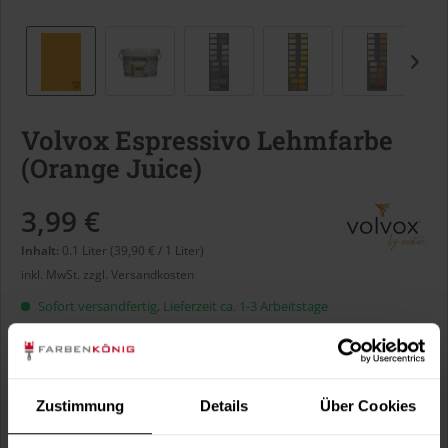
Volvox Espressivo Lehmfarbe
(Orange Juice)
3,99 €
Inhalt:
0.1 Liter (39,90 € / 1 Liter)
inkl. MwSt.
zzgl. Versandkosten
Sofort versandfertig, Lieferzeit ca. 1-3 Arbeitstage
Liter:
Zustimmung
Details
Über Cookies
Verbrauch berechnen