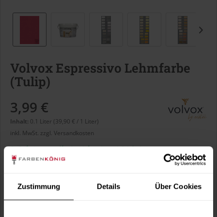
Volvox Espressivo Lehmfarbe
(Tulip)
3,99 €
Inhalt:
0.1 Liter (39,90 € / 1 Liter)
inkl. MwSt.
zzgl. Versandkosten
Sofort versandfertig, Lieferzeit ca. 1-3 Arbeitstage
Liter:
Zustimmung
Details
Über Cookies
Verbrauch berechnen