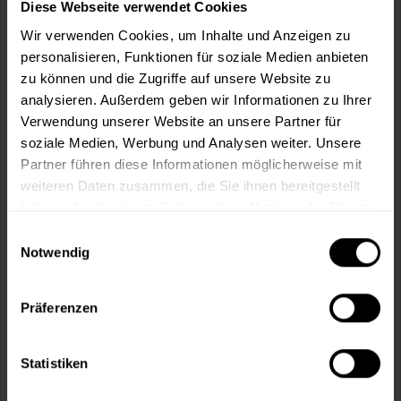
Wie viele m² wollen Sie bearbeiten?
Diese Webseite verwendet Cookies
Wir verwenden Cookies, um Inhalte und Anzeigen zu
m²
personalisieren, Funktionen für soziale Medien anbieten
zu können und die Zugriffe auf unsere Website zu
analysieren. Außerdem geben wir Informationen zu Ihrer
Verwendung unserer Website an unsere Partner für
soziale Medien, Werbung und Analysen weiter. Unsere
In den
Warenkorb
Partner führen diese Informationen möglicherweise mit
weiteren Daten zusammen, die Sie ihnen bereitgestellt
haben oder die sie im Rahmen Ihrer Nutzung der Dienste
Fragen zum Artikel?
Merken
gesammelt haben.
Einwilligungsauswahl
Artikel-Nr.:
VVX0165TULIP
Notwendig
Sie möchten eine größere Menge kaufen
Präferenzen
und wünschen ein Angebot?
Jetzt anfragen
Statistiken