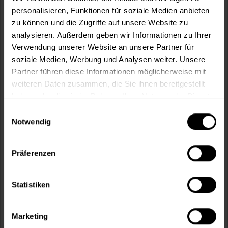
personalisieren, Funktionen für soziale Medien anbieten
zu können und die Zugriffe auf unsere Website zu
In den
Warenkorb
analysieren. Außerdem geben wir Informationen zu Ihrer
Verwendung unserer Website an unsere Partner für
Fragen zum Artikel?
Merken
soziale Medien, Werbung und Analysen weiter. Unsere
Partner führen diese Informationen möglicherweise mit
Artikel-Nr.:
HRB0003WEISS
weiteren Daten zusammen, die Sie ihnen bereitgestellt
haben oder die sie im Rahmen Ihrer Nutzung der Dienste
Sie möchten eine größere Menge kaufen
gesammelt haben.
Einwilligungsauswahl
und wünschen ein Angebot?
Notwendig
Jetzt anfragen
Präferenzen
Vorteile
Statistiken
Kostenloser Versand ab 60 EUR
Versand innerhalb von 48h*
Persönliche Beratung unter
040 60 77 65 23
Marketing