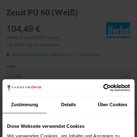
Zenit PU 60 (Weiß)
104,49 €
Inhalt:
5 Liter (20,90 € / 1 Liter)
inkl. MwSt.
zzgl. Versandkosten
Sofort versandfertig, Lieferzeit ca. 1-3 Arbeitstage
Liter:
Verbrauch berechnen
Wie viele m² wollen Sie bearbeiten?
Zustimmung
Details
Über Cookies
m²
Diese Webseite verwendet Cookies
Wir verwenden Cookies, um Inhalte und Anzeigen zu