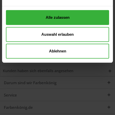
Alle zulassen
Beschreibung
Auswahl erlauben
Zenit PU 60 (Weiß) Die hoch Strapazierfähige für glänzende
Flächen Artikelbeschreibung...
mehr
Ablehnen
Bewertungen
0
Jetzt Bewertungen zum Artikel lesen...
mehr
Kunden haben sich ebenfalls angesehen
Darum sind wir Farbenkönig
Service
Farbenkönig.de