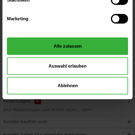
Vorteile
Kostenloser Versand ab 60 EUR
Marketing
Versand innerhalb von 48h*
Persönliche Beratung unter
040 60 77 65 23
Alle zulassen
Auswahl erlauben
Beschreibung
Acryl-Dichtungsmasse 395 - Kartusche (Grau)
Ablehnen
Einkomponentiger Fugendichtstoff auf...
mehr
Bewertungen
0
Jetzt Bewertungen zum Artikel lesen...
mehr
Kunden kauften auch
Kunden haben sich ebenfalls angesehen