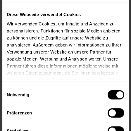
Wie viele m² wollen Sie bearbeiten?
m²
Diese Webseite verwendet Cookies
Wir verwenden Cookies, um Inhalte und Anzeigen zu
personalisieren, Funktionen für soziale Medien anbieten
zu können und die Zugriffe auf unsere Website zu
analysieren. Außerdem geben wir Informationen zu Ihrer
In den
Warenkorb
Verwendung unserer Website an unsere Partner für
soziale Medien, Werbung und Analysen weiter. Unsere
Partner führen diese Informationen möglicherweise mit
Fragen zum Artikel?
Merken
weiteren Daten zusammen, die Sie ihnen bereitgestellt
haben oder die sie im Rahmen Ihrer Nutzung der Dienste
Artikel-Nr.:
BX0395GRAU
gesammelt haben.
Einwilligungsauswahl
Notwendig
Sie möchten eine größere Menge kaufen
und wünschen ein Angebot?
Präferenzen
Jetzt anfragen
Statistiken