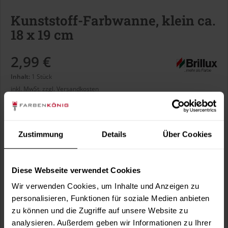
Kunststoff-Farbwanne, klein ca.
18 x 19 cm
2,99 €
Inhalt:
1 Stück
inkl. MwSt.
zzgl. Versandkosten
Sofort versandfertig, Lieferzeit ca. 1-3 Arbeitstage
Zustimmung
Details
Über Cookies
In den
Warenkorb
Diese Webseite verwendet Cookies
Fragen zum Artikel?
Merken
Wir verwenden Cookies, um Inhalte und Anzeigen zu
personalisieren, Funktionen für soziale Medien anbieten
Artikel-Nr.:
BX1478
zu können und die Zugriffe auf unsere Website zu
analysieren. Außerdem geben wir Informationen zu Ihrer