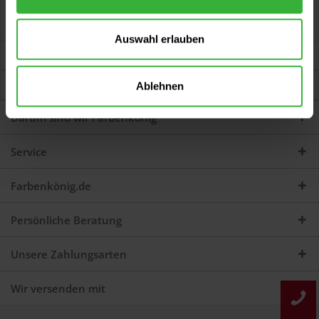
Bewertungen
0
Jetzt Bewertungen zum Artikel lesen...
mehr
Auswahl erlauben
Kunden kauften auch
Kunden haben sich ebenfalls angesehen
Ablehnen
Darum sind wir Farbenkönig
Service
Farbenkönig.de
Persönliche Beratung
Unsere Zahlungsarten
Wir versenden mit