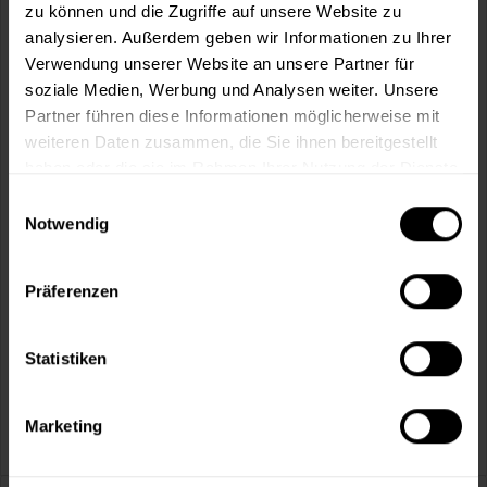
Fragen zum Artikel?
Merken
zu können und die Zugriffe auf unsere Website zu
analysieren. Außerdem geben wir Informationen zu Ihrer
Artikel-Nr.:
BX1234
Verwendung unserer Website an unsere Partner für
soziale Medien, Werbung und Analysen weiter. Unsere
Sie möchten eine größere Menge kaufen
Partner führen diese Informationen möglicherweise mit
und wünschen ein Angebot?
weiteren Daten zusammen, die Sie ihnen bereitgestellt
haben oder die sie im Rahmen Ihrer Nutzung der Dienste
Jetzt anfragen
gesammelt haben.
Einwilligungsauswahl
Notwendig
Vorteile
Kostenloser Versand ab 60 EUR
Präferenzen
Versand innerhalb von 48h*
Persönliche Beratung unter
040 60 77 65 23
Statistiken
Marketing