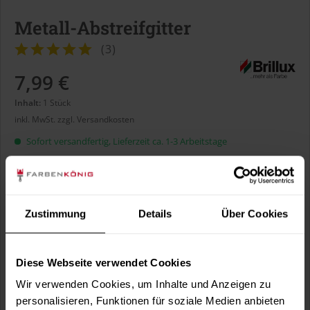
Metall-Abstreifgitter
(
3
)
7,99 €
Inhalt:
1 Stück
inkl. MwSt.
zzgl. Versandkosten
Sofort versandfertig, Lieferzeit ca. 1-3 Arbeitstage
Größe:
Zustimmung
Details
Über Cookies
Diese Webseite verwendet Cookies
In den
Warenkorb
Wir verwenden Cookies, um Inhalte und Anzeigen zu
personalisieren, Funktionen für soziale Medien anbieten