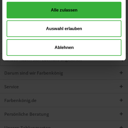
Beschreibung
Alle zulassen
Metall-Abstreifgitter Verzinkter Welldraht. Artikelbeschreibung
Verzinkter Welldraht...
mehr
Bewertungen
3
Auswahl erlauben
Jetzt Bewertungen zum Artikel lesen...
mehr
Ablehnen
Kunden kauften auch
Kunden haben sich ebenfalls angesehen
Darum sind wir Farbenkönig
Service
Farbenkönig.de
Persönliche Beratung
Unsere Zahlungsarten