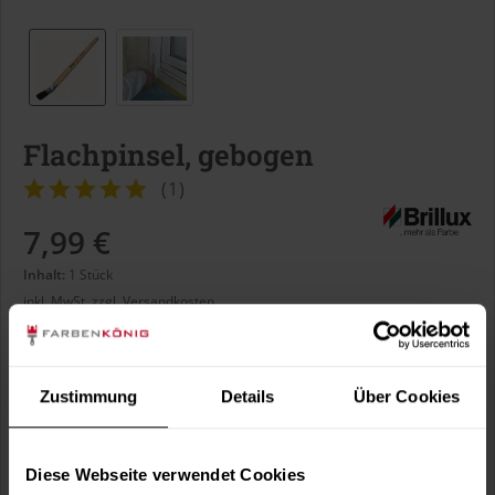
Flachpinsel, gebogen
(
1
)
7,99 €
Inhalt:
1 Stück
inkl. MwSt.
zzgl. Versandkosten
Sofort versandfertig, Lieferzeit ca. 1-3 Arbeitstage
Größe:
Zustimmung
Details
Über Cookies
Diese Webseite verwendet Cookies