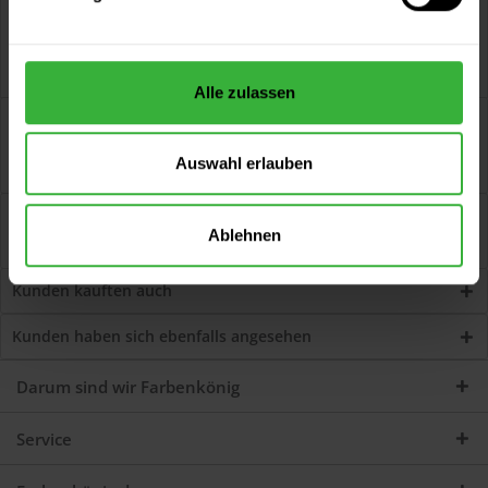
Alle zulassen
Beschreibung
Flachpinsel, gebogen Schwarze Chinaborsten, Blechzwinge.
Auswahl erlauben
Artikelbeschreibung Besonders zum...
mehr
Bewertungen
1
Ablehnen
Jetzt Bewertungen zum Artikel lesen...
mehr
Kunden kauften auch
Kunden haben sich ebenfalls angesehen
Darum sind wir Farbenkönig
Service