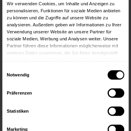
Wir verwenden Cookies, um Inhalte und Anzeigen zu
personalisieren, Funktionen für soziale Medien anbieten
In den
Warenkorb
zu können und die Zugriffe auf unsere Website zu
analysieren. Außerdem geben wir Informationen zu Ihrer
Fragen zum Artikel?
Merken
Verwendung unserer Website an unsere Partner für
soziale Medien, Werbung und Analysen weiter. Unsere
Artikel-Nr.:
BX1185
Partner führen diese Informationen möglicherweise mit
weiteren Daten zusammen, die Sie ihnen bereitgestellt
Sie möchten eine größere Menge kaufen
haben oder die sie im Rahmen Ihrer Nutzung der Dienste
und wünschen ein Angebot?
gesammelt haben.
Einwilligungsauswahl
Notwendig
Jetzt anfragen
Präferenzen
Vorteile
Kostenloser Versand ab 60 EUR
Statistiken
Versand innerhalb von 48h*
Persönliche Beratung unter
040 60 77 65 23
Marketing