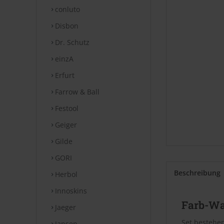
conluto
Disbon
Dr. Schutz
einzA
Erfurt
Farrow & Ball
Festool
Geiger
Gilde
GORI
Beschreibung
Herbol
Innoskins
Farb-Wa
Jaeger
Set bestehen
Jansen