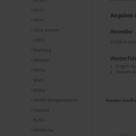
Jotun
Angaben z
Keim
Little Greene
Hersteller
LIVOS
STORCH Male
Marburg
Weiterfüh
Metylan
Fragen zu
Mirka
Weitere A
Mixol
Motip
NORIS Blattgoldfabrik
Kunden kauft
Owatrol
Pufas
PROFILIne