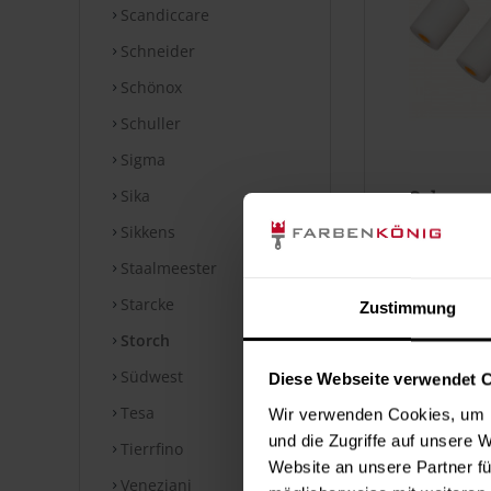
Scandiccare
Schneider
Schönox
Schuller
Sigma
Sika
Schaumst
2
Sikkens
Inha
Staalmeester
Starcke
Zustimmung
Storch
Südwest
Diese Webseite verwendet 
Tesa
Wir verwenden Cookies, um I
und die Zugriffe auf unsere 
Tierrfino
Website an unsere Partner fü
Veneziani