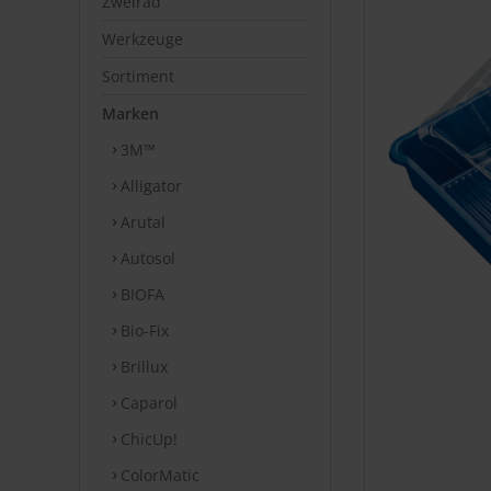
Zweirad
Werkzeuge
Sortiment
Marken
3M™
Alligator
Arutal
Autosol
BIOFA
Bio-Fix
Brillux
Caparol
ChicUp!
ColorMatic