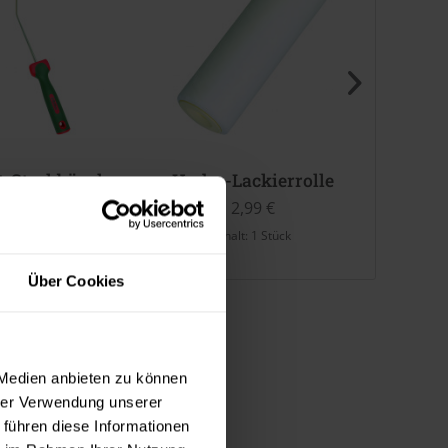
-Steckbügel
Hydro-Lackierrolle
S
5,99 €
2,99 €
halt:
1 Stück
Inhalt:
1 Stück
Über Cookies
 Medien anbieten zu können
hrer Verwendung unserer
 führen diese Informationen