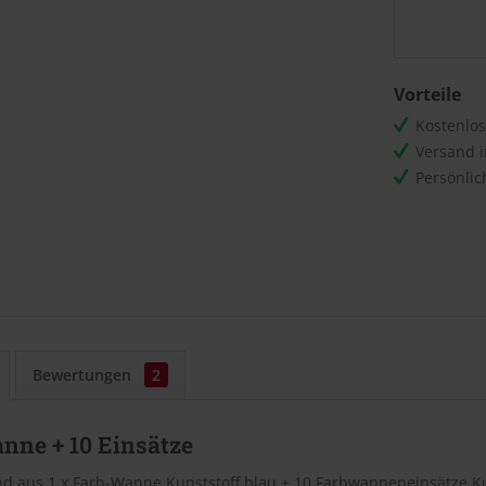
Vorteile
Kostenlo
Versand 
Persönli
Bewertungen
2
nne + 10 Einsätze
d aus 1 x Farb-Wanne Kunststoff blau + 10 Farbwanneneinsätze Ku