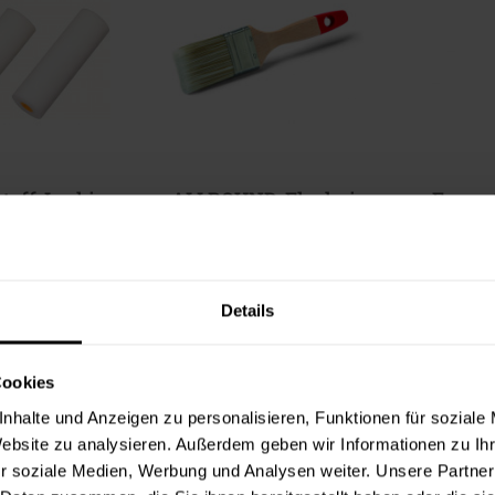
off-Lackierrolle gerade
ALLROUND-Flachpinsel
Format
,49 €
5,49 €
lt:
1 Stück
Inhalt:
1 Stück
In
Details
Cookies
nhalte und Anzeigen zu personalisieren, Funktionen für soziale
Website zu analysieren. Außerdem geben wir Informationen zu I
r soziale Medien, Werbung und Analysen weiter. Unsere Partner