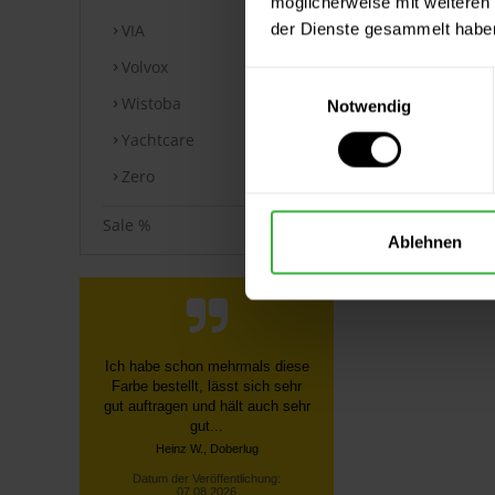
möglicherweise mit weiteren
der Dienste gesammelt habe
VIA
Volvox
Einwilligungsauswahl
Wistoba
Notwendig
Yachtcare
Zero
Sale %
Ablehnen
Schnelle, unkomplizierte
Bestellung über die Homepage,
schnelle Lieferung, gute
Sendungsverfolgung ...
Datum der Veröffentlichung:
07.08.2026
Datum der Kauferfahrung: 27.07.2026