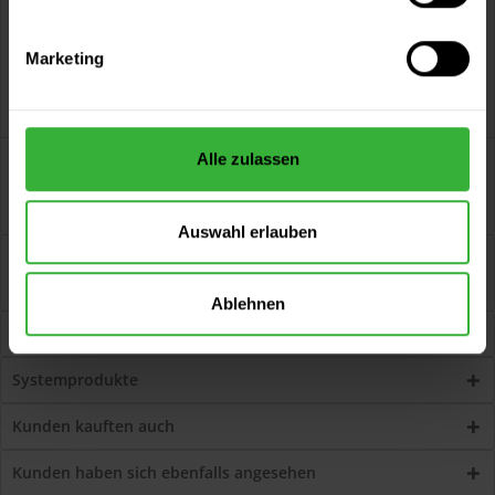
Marketing
Beschreibung
Alle zulassen
Superlux ELF 3000 (Altweiß) streiflichtunempfindliche, hoch
wasserdampfdiffusionsfähige,...
mehr
Auswahl erlauben
Bewertungen
16
Jetzt Bewertungen zum Artikel lesen...
mehr
Ablehnen
Zubehör
8
Systemprodukte
Kunden kauften auch
Kunden haben sich ebenfalls angesehen