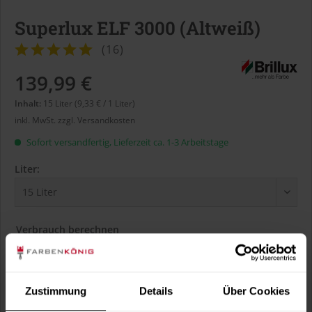
Superlux ELF 3000 (Altweiß)
(
16
)
139,99 €
Inhalt:
15 Liter (9,33 € / 1 Liter)
inkl. MwSt.
zzgl. Versandkosten
Sofort versandfertig, Lieferzeit ca. 1-3 Arbeitstage
Liter:
Verbrauch berechnen
Wie viele m² wollen Sie bearbeiten?
m²
Zustimmung
Details
Über Cookies