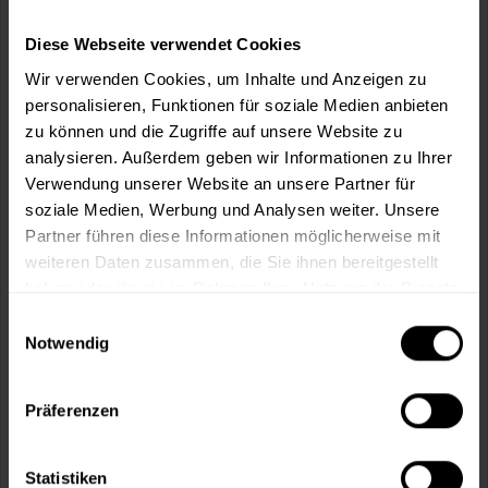
Diese Webseite verwendet Cookies
Wir verwenden Cookies, um Inhalte und Anzeigen zu
In den
Warenkorb
personalisieren, Funktionen für soziale Medien anbieten
zu können und die Zugriffe auf unsere Website zu
Fragen zum Artikel?
Merken
analysieren. Außerdem geben wir Informationen zu Ihrer
Verwendung unserer Website an unsere Partner für
Artikel-Nr.:
BX3000ALTWEISS
soziale Medien, Werbung und Analysen weiter. Unsere
Partner führen diese Informationen möglicherweise mit
Sie möchten eine größere Menge kaufen
weiteren Daten zusammen, die Sie ihnen bereitgestellt
und wünschen ein Angebot?
haben oder die sie im Rahmen Ihrer Nutzung der Dienste
gesammelt haben.
Einwilligungsauswahl
Jetzt anfragen
Notwendig
Vorteile
Präferenzen
Kostenloser Versand ab 60 EUR
Versand innerhalb von 48h*
Statistiken
Persönliche Beratung unter
040 60 77 65 23