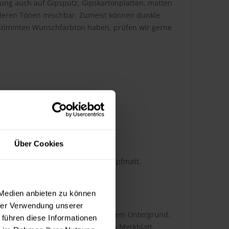
ung auch auf Gipsputz, Gipskartonplatten, matten
ittleren Tönen mischbar. Zumeist können dunkle
 bestimmten Wunschfarbton haben, prüfen wir gerne
Über Cookies
at-Innenfarbe nach DIN 18363 stumpfmatt,
eignet (TÜV geprüft)
 Medien anbieten zu können
hrer Verwendung unserer
 abhängig von der Auftragsart und dem Untergrund.
 führen diese Informationen
tnehmen Sie bitte dem technischen Merkblatt.