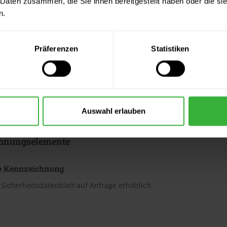
 Daten zusammen, die Sie ihnen bereitgestellt haben oder die s
n.
ter & Dokumente
Präferenzen
Statistiken
datenblätter
sdatenblatt (PDF)
 Merkblätter
Auswahl erlauben
s Merkblatt (PDF)
hnungselemente
e Kennzeichnung
Sicherheitsdatenblatt auf Anfrage erhältlich.