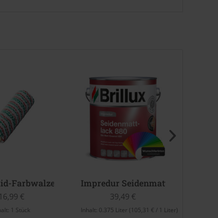
id-Farbwalze
Impredur Seidenmattlack 880 (W
Super
16,99 €
39,49 €
halt:
1 Stück
Inhalt:
0.375 Liter
(105,31 € / 1 Liter)