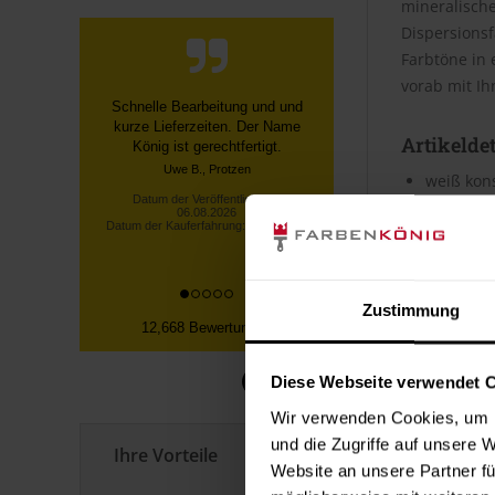
mineralisch
Dispersionsf
Farbtöne in 
vorab mit I
Bestellung und Lieferung
verliefen reibungslos. Eine
Artikeldet
fachliche Nachfrage bei der
Hotline wurde fachk...
weiß kons
emission
Datum der Veröffentlichung:
06.08.2026
nicht br
Datum der Kauferfahrung: 26.07.2026
für innen
stumpfm
Nassabri
Deckverm
Zustimmung
hoch was
12,668 Bewertungen
leicht ve
Nassabrie
Diese Webseite verwendet 
Wir verwenden Cookies, um I
Verbrauc
und die Zugriffe auf unsere 
Ihre Vorteile
Die Reichwei
Website an unsere Partner fü
Bei diesen V