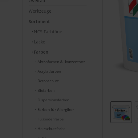
Zweirad
Werkzeuge
Sortiment
NCS Farbtöne
Lacke
Farben
Abtönfarben & -konzentrate
Acrylatfarben
Betonschutz
Biofarben
Dispersionsfarben
Farben für Allergiker
Fußbodenfarbe
Holzschutzfarbe