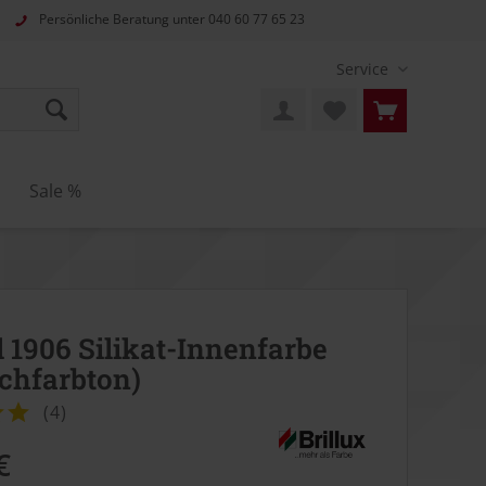
Persönliche Beratung unter
040 60 77 65 23
Service
Sale %
l 1906 Silikat-Innenfarbe
chfarbton)
(
4
)
€