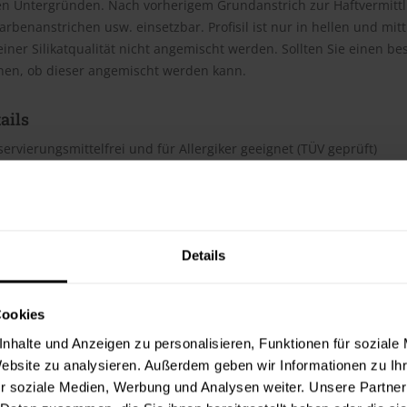
en Untergründen. Nach vorherigem Grundanstrich zur Haftvermittl
arbenanstrichen usw. einsetzbar. Profisil ist nur in hellen und m
einer Silikatqualität nicht angemischt werden. Sollten Sie einen
hnen, ob dieser angemischt werden kann.
ails
ervierungsmittelfrei und für Allergiker geeignet (TÜV geprüft)
sarm, lösemittel- und weichmacherfrei
ennbar, A2 ? s1,d0 nach DIN EN 13501
att
ebbeständigkeit Klasse 2
ögen Klasse 1 bei 7 m²/l
Details
serdampfdiffusionsfähig
rarbeitbar emissionsarme, lösemittel- und weichmacherfreie Silik
bbeständigkeit Klasse 2, für innen, Farbton weiß für Allergiker ge
Cookies
nhalte und Anzeigen zu personalisieren, Funktionen für soziale
h
Website zu analysieren. Außerdem geben wir Informationen zu I
te beträgt laut Hersteller ca. 7 m²/Liter. Der Verbrauch ist dabei
r soziale Medien, Werbung und Analysen weiter. Unsere Partner
erbrauchszahlen handelt es sich um Richtwerte. Weitere Infos en