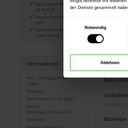
möglicherweise mit weiteren
Kostenloser Versand
der Dienste gesammelt habe
ab 60 EUR
Datenblät
Versand innerhalb von
Einwilligungsauswahl
48h*
Notwendig
Sicherheits
Persönliche Beratung
unter
040 60 77 65 23
⤓
Sicherheit
Technische
Ablehnen
Informationen
⤓
Technische
FAQ – Häufig gestellte
Kennzeic
Fragen
Farbtöne
Zusätzlich
Innenfarben im Vergleich
EUH210 - 
Klarna
Zahlungsinformationen
Hinweise
Über uns
Widerrufsformular