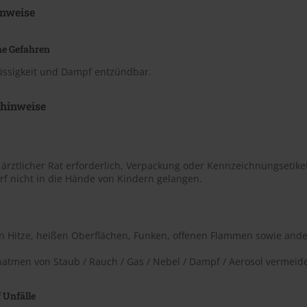
nweise
he Gefahren
lüssigkeit und Dampf entzündbar.
shinweise
t ärztlicher Rat erforderlich, Verpackung oder Kennzeichnungsetiket
rf nicht in die Hände von Kindern gelangen.
on Hitze, heißen Oberflächen, Funken, offenen Flammen sowie ande
natmen von Staub / Rauch / Gas / Nebel / Dampf / Aerosol vermeid
 Unfälle