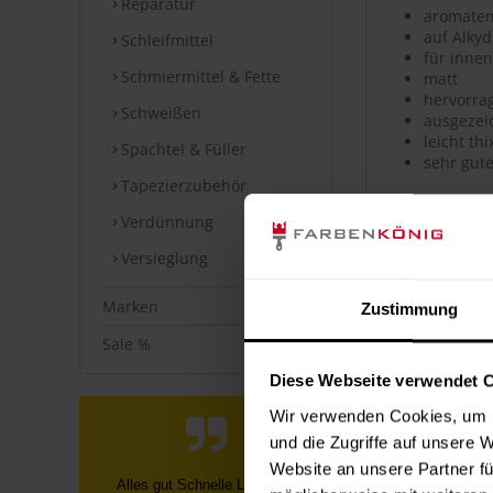
Reparatur
aromaten
auf Alkyd
Schleifmittel
für innen
Schmiermittel & Fette
matt
hervorra
Schweißen
ausgezei
leicht th
Spachtel & Füller
sehr gute
Tapezierzubehör
Verbrauc
Verdünnung
Die Reichwei
Versieglung
Bei diesen V
Marken
Zustimmung
Datenblät
Sale %
Diese Webseite verwendet 
Sicherheits
Wir verwenden Cookies, um I
⤓
Sicherheit
und die Zugriffe auf unsere 
Website an unsere Partner fü
Telefonische Info, dass nicht die