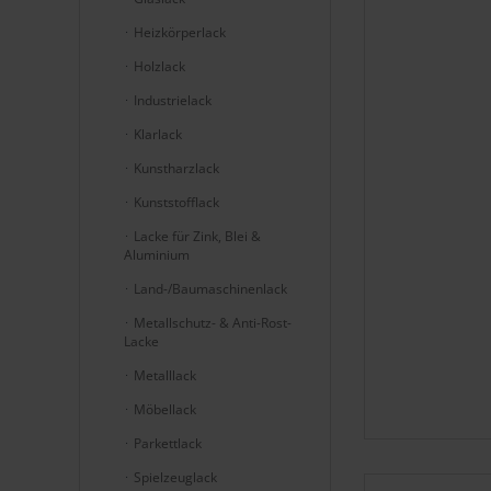
Heizkörperlack
Holzlack
Industrielack
Klarlack
Kunstharzlack
Kunststofflack
Lacke für Zink, Blei &
Aluminium
Land-/Baumaschinenlack
Metallschutz- & Anti-Rost-
Lacke
Metalllack
Möbellack
Parkettlack
Spielzeuglack