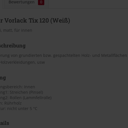
Bewertungen
0
r Vorlack Tix 120 (Weiß)
, matt, für innen
schreibung
erung von grundierten bzw. gespachtelten Holz- und Metallflächen 
Holzverkleidungen, usw
ng
gsbereich: Innen
g1: Streichen (Pinsel)
g2: Rollen (Lammfellrolle)
n: Rührholz
r: nicht unter 5 °C
ails