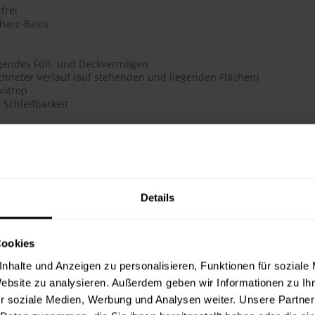
frei
harz-Basis
gendes Füll- und Deckvermögen
chneter Verlauf (auf stehenden und liegenden Flächen)
ixotrop
 Schleifbarkeit
h
te beträgt laut Hersteller ca. 10 m²/Liter. Der Verbrauch ist dabe
erbrauchszahlen handelt es sich um Richtwerte. Weitere Infos en
Details
ter & Dokumente
Cookies
datenblätter
nhalte und Anzeigen zu personalisieren, Funktionen für soziale
sdatenblatt (PDF)
Website zu analysieren. Außerdem geben wir Informationen zu I
r soziale Medien, Werbung und Analysen weiter. Unsere Partner