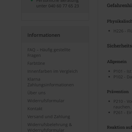
Persönliche Beratung
Gefahrenhi
unter
040 60 77 65 23
Physikalisc
H226 - F
Informationen
Sicherheit
FAQ – Häufig gestellte
Fragen
Allgemein
Farbtöne
Innenfarben im Vergleich
P101 - Is
P102 - Da
Klarna
Zahlungsinformationen
Prävention
Über uns
Widerrufsformular
P210 - V
rauchen.
Kontakt
P261 - Ei
Versand und Zahlung
Widerrufsbelehrung &
Reaktion auf
Widerrufsformular