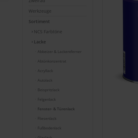
Zweirad
Werkzeuge
Sortiment
NCS Farbtöne
Lacke
Abbeizer & Lackentferner
Abtönkonzentrat
Acryllack
Autolack
Beispritzlack
Felgenlack
Fenster- & Türenlack
Fliesenlack
Fußbodenlack
Glaslack