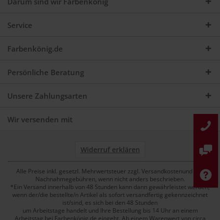
Darum sind wir Farbenkönig
Service
Farbenkönig.de
Persönliche Beratung
Unsere Zahlungsarten
Wir versenden mit
Widerruf erklären
Alle Preise inkl. gesetzl. Mehrwertsteuer zzgl. Versandkostenund ggf.
Nachnahmegebühren, wenn nicht anders beschrieben.
*Ein Versand innerhalb von 48 Stunden kann dann gewährleistet werden,
wenn der/die bestellte/n Artikel als sofort versandfertig gekennzeichnet
ist/sind, es sich bei den 48 Stunden
um Arbeitstage handelt und Ihre Bestellung bis 14 Uhr an einem
Arbeitstag bei Farbenkönig.de eingeht. Ab einem Warenwert von circa