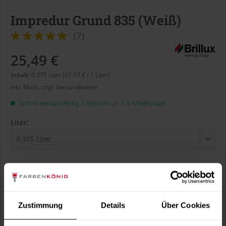
Impredur Grund 835 (Weiß)
(
7
)
25,49 €
Inhalt:
0.375 Liter (67,97 € / 1 Liter)
inkl. MwSt.
zzgl. Versandkosten
Sofort versandfertig, Lieferzeit ca. 1-3 Arbeitstage
Liter:
Verbrauch berechnen
Wie viele m² wollen Sie bearbeiten?
m²
Zustimmung
Details
Über Cookies