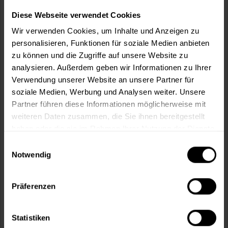
Diese Webseite verwendet Cookies
Wir verwenden Cookies, um Inhalte und Anzeigen zu
In den
Warenkorb
personalisieren, Funktionen für soziale Medien anbieten
zu können und die Zugriffe auf unsere Website zu
analysieren. Außerdem geben wir Informationen zu Ihrer
Fragen zum Artikel?
Merken
Verwendung unserer Website an unsere Partner für
Artikel-Nr.:
BX0835WEISS
soziale Medien, Werbung und Analysen weiter. Unsere
Partner führen diese Informationen möglicherweise mit
weiteren Daten zusammen, die Sie ihnen bereitgestellt
Sie möchten eine größere Menge kaufen
haben oder die sie im Rahmen Ihrer Nutzung der Dienste
und wünschen ein Angebot?
gesammelt haben.
Einwilligungsauswahl
Jetzt anfragen
Notwendig
Präferenzen
Vorteile
Kostenloser Versand ab 60 EUR
Versand innerhalb von 48h*
Statistiken
Persönliche Beratung unter
040 60 77 65 23