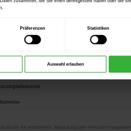
 Daten zusammen, die Sie ihnen bereitgestellt haben oder die s
n.
ter & Dokumente
Präferenzen
Statistiken
datenblätter
sdatenblatt (PDF)
 Merkblätter
Auswahl erlauben
s Merkblatt (PDF)
hnungselemente
shinweise
t ärztlicher Rat erforderlich, Verpackung oder Kennzeichnungsetiket