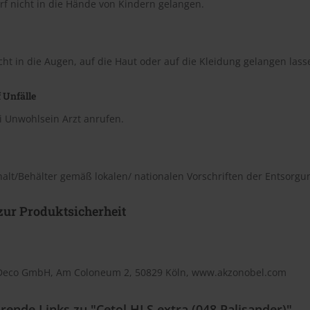
rf nicht in die Hände von Kindern gelangen.
cht in die Augen, auf die Haut oder auf die Kleidung gelangen lass
 Unfälle
i Unwohlsein Arzt anrufen.
halt/Behälter gemäß lokalen/ nationalen Vorschriften der Entsorgu
ur Produktsicherheit
Deco GmbH, Am Coloneum 2, 50829 Köln, www.akzonobel.com
rende Links zu "Cetol HLS extra (048 Palisander)"