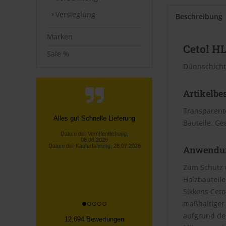
Versieglung
Beschreibung
Marken
Cetol HL
Sale %
Dünnschicht
Artikelbe
Transparent
Telefonische Info, dass nicht die
Bauteile. Ge
gesamte bestellte Ware vorrätig
war! Unverzügliche
Rückerstattu...
Anwendu
Lothar S., Kürten
Zum Schutz 
Datum der Veröffentlichung:
08.08.2026
Holzbauteile
Datum der Kauferfahrung: 30.07.2026
Sikkens Cet
maßhaltiger 
aufgrund der
12,694 Bewertungen