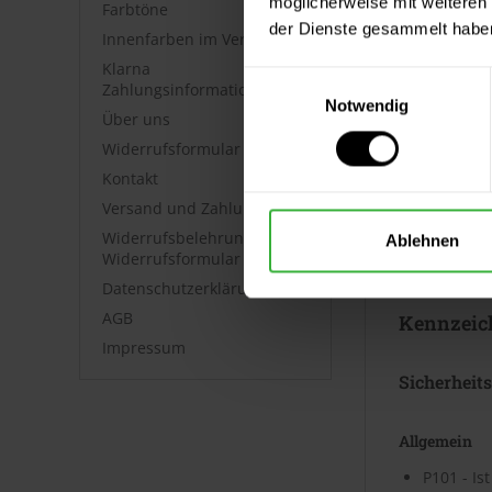
möglicherweise mit weiteren
Farbtöne
Merkblatt.
der Dienste gesammelt habe
Innenfarben im Vergleich
Datenblät
Klarna
Einwilligungsauswahl
Zahlungsinformationen
Notwendig
Über uns
Sicherheits
Widerrufsformular
⤓
Sicherheit
Kontakt
Versand und Zahlung
Technische
Widerrufsbelehrung &
Ablehnen
Widerrufsformular
⤓
Technische
Datenschutzerklärung
AGB
Kennzeic
Impressum
Sicherheit
Allgemein
P101 - Is