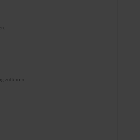
en.
ng zuführen.