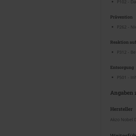
P102 - Da
Prävention
P262 - Ni
Reaktion auf
P312 - Be
Entsorgung
P501 - In
Angaben z
Hersteller
Akzo Nobel 
Weiterfüh