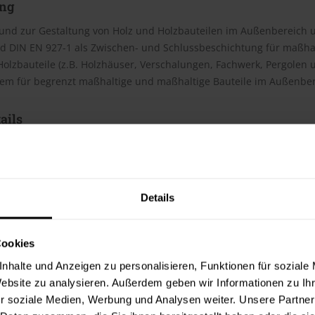
ng
nd zur Gestaltung von Holz und Holzbauteilen im Außenbereich un
d DIN EN 927-1 als Zwischen- und Schlussbeschichtung für maßha
olzbauteile (z.B. Holzhäuser, Verschalungen, Fachwerk, Pergolen u
tem für begrenzt maßhaltige und maßhaltige Bauteile im Außenber
ails
g
ter Glanz
 verarbeiten
keitsregulierend
arm
Details
genschaften
Cookies
nnbar, geruchsneutral, hohe Witterungsbeständigkeit, schnelltr
nhalte und Anzeigen zu personalisieren, Funktionen für soziale
abweisende Wirkung verhindern Blasenbildung und Abblättern der B
Website zu analysieren. Außerdem geben wir Informationen zu I
d formstabil, sofern alle konstruktiven Voraussetzungen erfüllt sind
r soziale Medien, Werbung und Analysen weiter. Unsere Partner
 Widerstandkraft gegen jahrelange Aufnahme von Schmutz. Cetol B