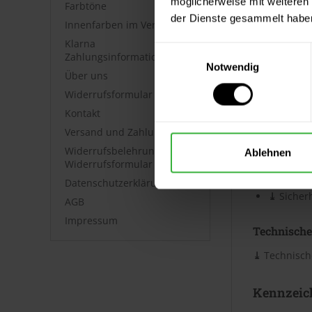
möglicherweise mit weiteren
Farbtöne
werden. Anm
der Dienste gesammelt habe
Innenfarben im Vergleich
Verbrauc
Klarna
Einwilligungsauswahl
Zahlungsinformationen
Notwendig
Die Reichwei
Über uns
Bei diesen V
Widerrufsformular
Kontakt
Datenblät
Versand und Zahlung
Widerrufsbelehrung &
Ablehnen
Sicherheits
Widerrufsformular
Datenschutzerklärung
⤓
Sicherh
⤓
Sicherh
AGB
Impressum
Technische
⤓
Technische
Kennzeic