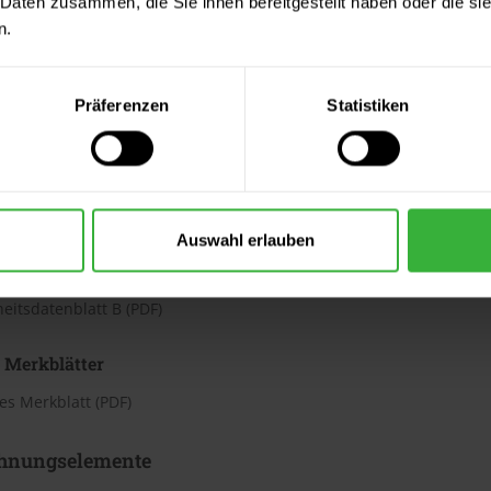
 Daten zusammen, die Sie ihnen bereitgestellt haben oder die s
erkung: Fenster und Außentüren  auch deren Innenseiten  gehör
n.
h
Präferenzen
Statistiken
te beträgt laut Hersteller ca. 13 m²/Liter. Der Verbrauch ist dabe
erbrauchszahlen handelt es sich um Richtwerte. Weitere Infos en
ter & Dokumente
Auswahl erlauben
datenblätter
eitsdatenblatt A (PDF)
eitsdatenblatt B (PDF)
 Merkblätter
s Merkblatt (PDF)
hnungselemente