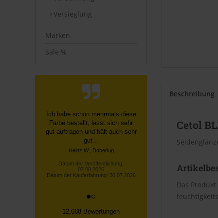
Versieglung
Marken
Sale %
Beschreibung
Schnelle, unkomplizierte
Cetol B
Bestellung über die Homepage,
schnelle Lieferung, gute
Sendungsverfolgung ...
Seidenglänz
Datum der Veröffentlichung:
07.08.2026
Artikelbe
Datum der Kauferfahrung: 27.07.2026
Das Produkt 
feuchtigkeit
12,668 Bewertungen