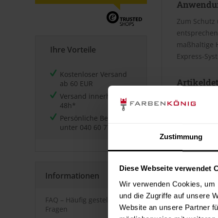
Anwendu
Zum Schutz u
entsprechen
maßhaltige H
Ihre Vorteile
Express-Sys
Kostenloser Versand
Artikeldet
ab 60 EUR
Versand innerhalb von
langlebi
48h*
dauerhaf
leicht zu
Persönliche Beratung
feuchtig
unter
040 60 77 65 23
geruchs
Zustimmung
Artikelei
Diese Webseite verwendet 
Informationen
Wasserverdü
Wir verwenden Cookies, um I
die Wasser 
und die Zugriffe auf unsere 
FAQ – Häufig gestellte
riss frei un
Website an unsere Partner fü
Fragen
eine bessere