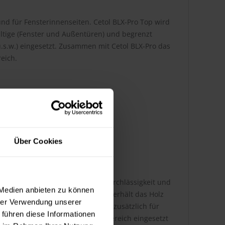
d für Fensterinnenseiten. Cetol BLX-Pro Top wird
ltige (Fenster und Außentüren) und begrenzt
.s.w.) eingesetzt. Zusammen mit Cetol BLX-Pro das
eich.
Über Cookies
ocknend. Die hohe Wasserdampfdurchlässigkeit und
 Medien anbieten zu können
eschichtung. Cetol BLX-Pro Top erhält das Holz
hrer Verwendung unserer
. Die Stay-Clean Technologie sorgt zusätzlich für
 führen diese Informationen
LX-Pro Top darf nicht im Innenbereich eingesetzt