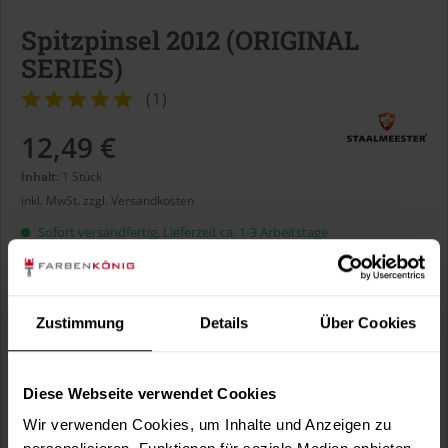
Spitzpinsel 2012 (ORIGINAL
SERIES)
(
1
)
12,49 €
Inhalt:
1 Stück
inkl. MwSt.
zzgl. Versandkosten
Sofort versandfertig, Lieferzeit ca. 1-3 Arbeitstage
Größe:
Zustimmung
Details
Über Cookies
Diese Webseite verwendet Cookies
In den
Warenkorb
Wir verwenden Cookies, um Inhalte und Anzeigen zu