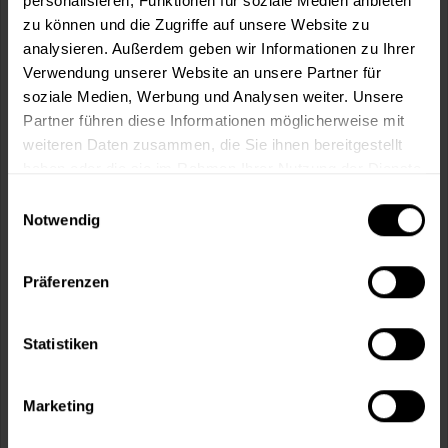
personalisieren, Funktionen für soziale Medien anbieten
zu können und die Zugriffe auf unsere Website zu
Fragen zum Artikel?
Merken
analysieren. Außerdem geben wir Informationen zu Ihrer
Artikel-Nr.:
STA0004
Verwendung unserer Website an unsere Partner für
soziale Medien, Werbung und Analysen weiter. Unsere
Partner führen diese Informationen möglicherweise mit
Sie möchten eine größere Menge kaufen
weiteren Daten zusammen, die Sie ihnen bereitgestellt
und wünschen ein Angebot?
haben oder die sie im Rahmen Ihrer Nutzung der Dienste
Jetzt anfragen
gesammelt haben.
Einwilligungsauswahl
Notwendig
Vorteile
Präferenzen
Kostenloser Versand ab 60 EUR
Versand innerhalb von 48h*
Persönliche Beratung unter
040 60 77 65 23
Statistiken
Marketing