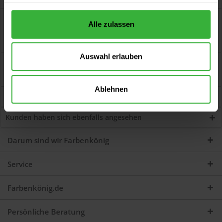
Beschreibung
Alle zulassen
Spitzpinsel 2012 (ORIGINAL SERIES) Staalmeester®
synthetischen Mischung für die Verarbeitung...
mehr
Auswahl erlauben
Bewertungen
1
Jetzt Bewertungen zum Artikel lesen...
mehr
Ablehnen
Kunden kauften auch
Kunden haben sich ebenfalls angesehen
Darum sind wir Farbenkönig
Service
Farbenkönig.de
Persönliche Beratung