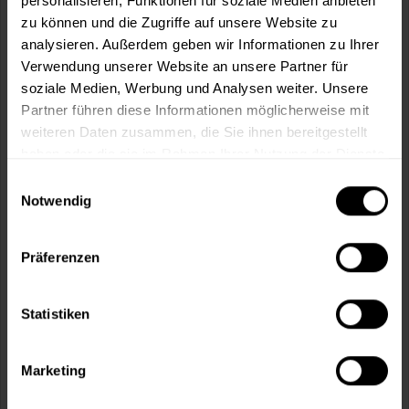
personalisieren, Funktionen für soziale Medien anbieten
zu können und die Zugriffe auf unsere Website zu
Fragen zum Artikel?
Merken
analysieren. Außerdem geben wir Informationen zu Ihrer
Artikel-Nr.:
STA0008
Verwendung unserer Website an unsere Partner für
soziale Medien, Werbung und Analysen weiter. Unsere
Partner führen diese Informationen möglicherweise mit
Sie möchten eine größere Menge kaufen
weiteren Daten zusammen, die Sie ihnen bereitgestellt
und wünschen ein Angebot?
haben oder die sie im Rahmen Ihrer Nutzung der Dienste
Jetzt anfragen
gesammelt haben.
Einwilligungsauswahl
Notwendig
Vorteile
Präferenzen
Kostenloser Versand ab 60 EUR
Versand innerhalb von 48h*
Persönliche Beratung unter
040 60 77 65 23
Statistiken
Marketing