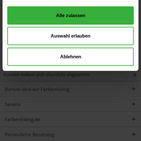
Beschreibung
Alle zulassen
Heizkörperpinsel 2010 (PROFI SERIES) Pinsel mit Staalmeester®
synthetische Mischung und flache...
mehr
Auswahl erlauben
Bewertungen
4
Jetzt Bewertungen zum Artikel lesen...
mehr
Ablehnen
Kunden kauften auch
Kunden haben sich ebenfalls angesehen
Darum sind wir Farbenkönig
Service
Farbenkönig.de
Persönliche Beratung