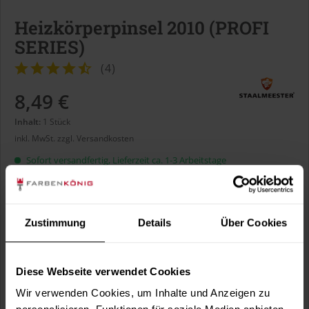
Heizkörperpinsel 2010 (PROFI
SERIES)
(
4
)
8,49 €
Inhalt:
1 Stück
inkl. MwSt.
zzgl. Versandkosten
Sofort versandfertig, Lieferzeit ca. 1-3 Arbeitstage
Borstenbreite:
Zustimmung
Details
Über Cookies
Diese Webseite verwendet Cookies
In den
Warenkorb
Wir verwenden Cookies, um Inhalte und Anzeigen zu