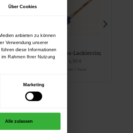
Über Cookies
 Medien anbieten zu können
hrer Verwendung unserer
 führen diese Informationen
off-Abstreifgitter
Uni-Plus-Lackierringpinsel
Rolle
ie im Rahmen Ihrer Nutzung
3,99 €
6,99 €
halt:
1 Stück
Inhalt:
1 Stück
Marketing
Alle zulassen