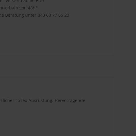
ser Versand ab 60 EUR
innerhalb von 48h*
che Beratung unter
040 60 77 65 23
tzlicher LoTex-Ausrüstung. Hervorragende