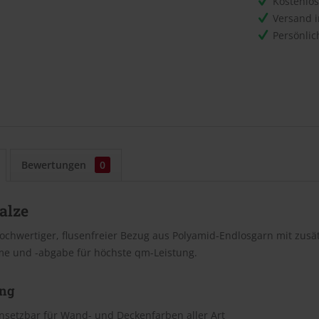
Kostenlo
Versand 
Persönli
Bewertungen
0
alze
chwertiger, flusenfreier Bezug aus Polyamid-Endlosgarn mit zusä
e und -abgabe für höchste qm-Leistung.
ng
insetzbar für Wand- und Deckenfarben aller Art