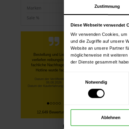
Zustimmung
Marken
Sale %
Diese Webseite verwendet 
Wir verwenden Cookies, um I
und die Zugriffe auf unsere 
Website an unsere Partner fü
Maler-La
Farbe war super verpackt und
möglicherweise mit weiteren
9
schnell geliefert. Brillux Superlux
der Dienste gesammelt habe
3000 weiss ist Qualitativ sehr
Inha
hoch...
Einwilligungsauswahl
Lars H., München
Notwendig
Datum der Veröffentlichung:
06.08.2026
Datum der Kauferfahrung: 26.07.2026
12,649 Bewertungen
Ablehnen