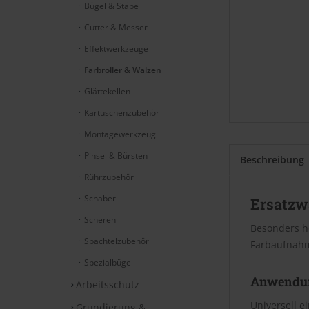
Bügel & Stäbe
Cutter & Messer
Effektwerkzeuge
Farbroller & Walzen
Glättekellen
Kartuschenzubehör
Montagewerkzeug
Pinsel & Bürsten
Beschreibung
Rührzubehör
Schaber
Ersatzw
Scheren
Besonders ho
Spachtelzubehör
Farbaufnahm
Spezialbügel
Anwendu
Arbeitsschutz
Universell e
Grundierung &