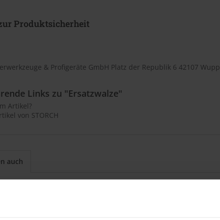
ur Produktsicherheit
rwerkzeuge & Profigeräte GmbH Platz der Republik 6 42107 Wupp
rende Links zu "Ersatzwalze"
m Artikel?
rtikel von STORCH
en auch