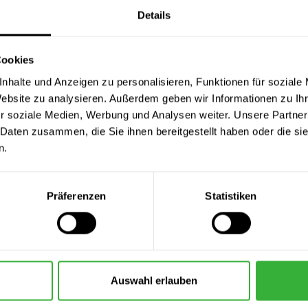
Details
Cookies
nhalte und Anzeigen zu personalisieren, Funktionen für soziale
Website zu analysieren. Außerdem geben wir Informationen zu I
r soziale Medien, Werbung und Analysen weiter. Unsere Partner
ckierpinsel, flach
Maler-Lackierringp., schw.
Kunstst
 Daten zusammen, die Sie ihnen bereitgestellt haben oder die s
,99 €
11,99 €
n.
lt:
1 Stück
Inhalt:
1 Stück
In
Präferenzen
Statistiken
Auswahl erlauben