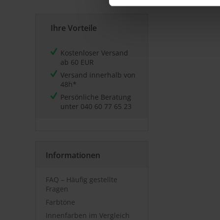
Ihre Vorteile
Kostenloser Versand
ab 60 EUR
Versand innerhalb von
48h*
Persönliche Beratung
unter
040 60 77 65 23
Informationen
FAQ – Häufig gestellte
Fragen
Farbtöne
Innenfarben im Vergleich