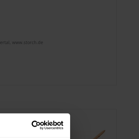
ertal, www.storch.de