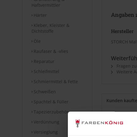
Haftvermittler
Angaben z
Härter
Kleber, Kleister &
Hersteller
Dichtstoffe
Öle
STORCH Male
Raufaser & -vlies
Weiterfüh
Reparatur
Fragen zu
Schleifmittel
Weitere A
Schmiermittel & Fette
Schweißen
Kunden kauft
Spachtel & Füller
Tapezierzubehör
Verdünnung
Versieglung