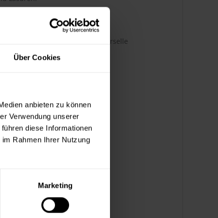
leicht zu reinigen. Für die universelle
Über Cookies
 Medien anbieten zu können
hrer Verwendung unserer
 führen diese Informationen
ie im Rahmen Ihrer Nutzung
Marketing