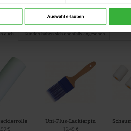
m Artikel?
tikel von Brillux
Auswahl erlauben
en auch
Kunden haben sich ebenfalls angesehen
ackierrolle
Uni-Plus-Lackierpinsel, flach
Schaums
,99 €
16,49 €