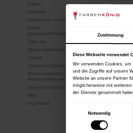
Fragen
Farbtöne
Artikelbe
Innenfarben im Vergleich
Spezielle Bo
Klarna
Verarbeitun
Zahlungsinformationen
Zustimmung
Über uns
Artikeldet
Widerrufsformular
Diese Webseite verwendet 
Kontakt
extra vol
metallfr
Wir verwenden Cookies, um I
Versand und Zahlung
roher Hol
und die Zugriffe auf unsere 
Widerrufsbelehrung &
Website an unsere Partner fü
Widerrufsformular
Angaben z
möglicherweise mit weiteren
Datenschutzerklärung
der Dienste gesammelt habe
AGB
Hersteller
Impressum
Einwilligungsauswahl
Brillux GmbH
Notwendig
Weiterfüh