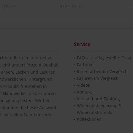
lt:
1 Stück
Inhalt:
1 Stück
In
Service
chhändlern im Internet zu
FAQ – Häufig gestellte Frag
Farbtöne
u einhundert Prozent Qualität
Innenfarben im Vergleich
n Farben, Lacken und Lasuren
Lasuren im Vergleich
andwerklichen Hintergrund
Videos
 Produkt. Sie stehen in
Kontakt
it Handwerkern. So erfahren
Versand und Zahlung
usgiebig testen. Wir bei
Widerrufsbelehrung &
re Kunden die beste Auswahl
Widerrufsformular
m aktuellen Stand unserer
Kollektionen