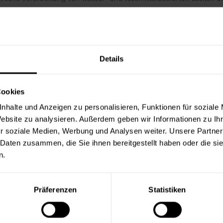
schreibung
rstenmischung aus konischen Synthetikborsten, sehr formstabil und 
g von wasser- und lösemittelbasierten Lacken und Lasuren
Details
ails
Cookies
l, auf Schluss gearbeitet
eie, hochwertige Kunststoff-Fassung mit abtrennbarem Vorband
nhalte und Anzeigen zu personalisieren, Funktionen für soziale
zstiel
Website zu analysieren. Außerdem geben wir Informationen zu I
r soziale Medien, Werbung und Analysen weiter. Unsere Partner
ur Produktsicherheit
 Daten zusammen, die Sie ihnen bereitgestellt haben oder die s
n.
 & Co. KG, Weseler Str. 401, 48163 Münster, www.brillux.de
Präferenzen
Statistiken
rende Links zu "Uni-Plus-Lackierringpinsel"