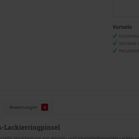
Vorteile
Kostenlo
Versand 
Persönli
Bewertungen
4
s-Lackierringpinsel
erselle Verarbeitung von wasser- und lösemittelbasierten Lacken u