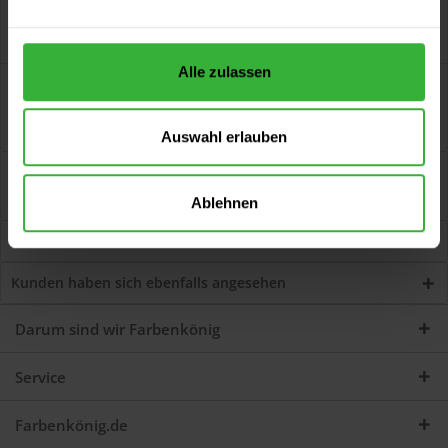
Alle zulassen
Beschreibung
Mikrofaser-Farbwalze Flusenfreier und lösemittelbeständiger
Bezug aus100 %...
mehr
Auswahl erlauben
Bewertungen
0
Jetzt Bewertungen zum Artikel lesen...
mehr
Ablehnen
Kunden kauften auch
Kunden haben sich ebenfalls angesehen
Darum sind wir Farbenkönig
Service
Farbenkönig.de