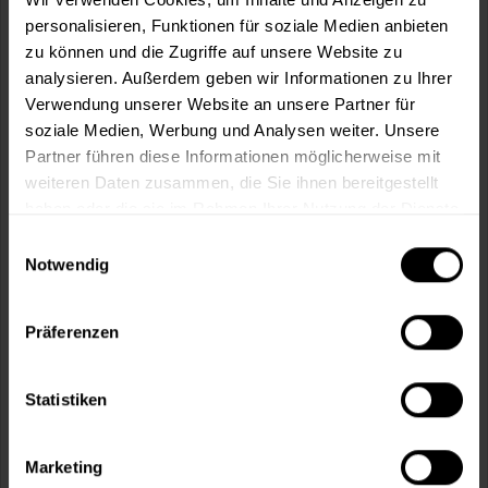
In den
Warenkorb
personalisieren, Funktionen für soziale Medien anbieten
zu können und die Zugriffe auf unsere Website zu
analysieren. Außerdem geben wir Informationen zu Ihrer
Fragen zum Artikel?
Merken
Verwendung unserer Website an unsere Partner für
Artikel-Nr.:
BX1221
soziale Medien, Werbung und Analysen weiter. Unsere
Partner führen diese Informationen möglicherweise mit
weiteren Daten zusammen, die Sie ihnen bereitgestellt
Sie möchten eine größere Menge kaufen
haben oder die sie im Rahmen Ihrer Nutzung der Dienste
und wünschen ein Angebot?
gesammelt haben.
Einwilligungsauswahl
Jetzt anfragen
Notwendig
Präferenzen
Vorteile
Kostenloser Versand ab 60 EUR
Versand innerhalb von 48h*
Statistiken
Persönliche Beratung unter
040 60 77 65 23
Marketing