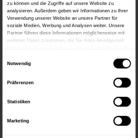
Fragen zum Artikel?
Merken
zu können und die Zugriffe auf unsere Website zu
analysieren. Außerdem geben wir Informationen zu Ihrer
Artikel-Nr.:
BX1182
Verwendung unserer Website an unsere Partner für
soziale Medien, Werbung und Analysen weiter. Unsere
Sie möchten eine größere Menge kaufen
Partner führen diese Informationen möglicherweise mit
und wünschen ein Angebot?
weiteren Daten zusammen, die Sie ihnen bereitgestellt
haben oder die sie im Rahmen Ihrer Nutzung der Dienste
Jetzt anfragen
gesammelt haben.
Einwilligungsauswahl
Notwendig
Vorteile
Kostenloser Versand ab 60 EUR
Präferenzen
Versand innerhalb von 48h*
Persönliche Beratung unter
040 60 77 65 23
Statistiken
Marketing