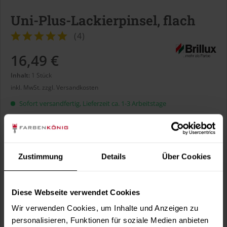
Uni-Plus-Lackierpinsel, flach
(
4
)
16,49 €
Inhalt:
1 Stück
inkl. MwSt.
zzgl. Versandkosten
Sofort versandfertig, Lieferzeit ca. 1-3 Arbeitstage
Größe:
Zustimmung
Details
Über Cookies
Diese Webseite verwendet Cookies
In den
Warenkorb
Wir verwenden Cookies, um Inhalte und Anzeigen zu
personalisieren, Funktionen für soziale Medien anbieten