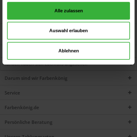
Beschreibung
Alle zulassen
Uni-Plus-Lackierpinsel, flach Universell einsetzbarer
Lackierpinsel mit Besatz aus konischen...
mehr
Bewertungen
4
Auswahl erlauben
Jetzt Bewertungen zum Artikel lesen...
mehr
Ablehnen
Kunden kauften auch
Kunden haben sich ebenfalls angesehen
Darum sind wir Farbenkönig
Service
Farbenkönig.de
Persönliche Beratung
Unsere Zahlungsarten