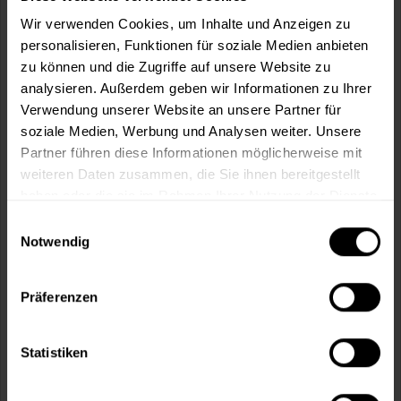
Wir verwenden Cookies, um Inhalte und Anzeigen zu
In den
Warenkorb
personalisieren, Funktionen für soziale Medien anbieten
zu können und die Zugriffe auf unsere Website zu
analysieren. Außerdem geben wir Informationen zu Ihrer
Fragen zum Artikel?
Merken
Verwendung unserer Website an unsere Partner für
soziale Medien, Werbung und Analysen weiter. Unsere
Artikel-Nr.:
SI0045WEISS
Partner führen diese Informationen möglicherweise mit
weiteren Daten zusammen, die Sie ihnen bereitgestellt
Sie möchten eine größere Menge kaufen
haben oder die sie im Rahmen Ihrer Nutzung der Dienste
und wünschen ein Angebot?
gesammelt haben.
Einwilligungsauswahl
Notwendig
Jetzt anfragen
Präferenzen
Vorteile
Kostenloser Versand ab 60 EUR
Statistiken
Versand innerhalb von 48h*
Persönliche Beratung unter
040 60 77 65 23