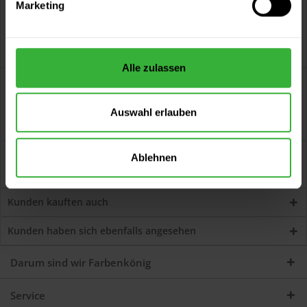
Marketing
Alle zulassen
Beschreibung
Rubbol BL Isoprimer (Weiß) Umweltschonende,
Auswahl erlauben
wasserverdünnbare Grund- und Zwischenbeschichtung...
mehr
Bewertungen
0
Ablehnen
Jetzt Bewertungen zum Artikel lesen...
mehr
Kunden kauften auch
Kunden haben sich ebenfalls angesehen
Darum sind wir Farbenkönig
Service