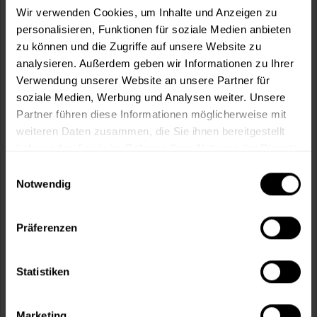
Wir verwenden Cookies, um Inhalte und Anzeigen zu
personalisieren, Funktionen für soziale Medien anbieten
In den
Warenkorb
zu können und die Zugriffe auf unsere Website zu
analysieren. Außerdem geben wir Informationen zu Ihrer
Fragen zum Artikel?
Merken
Verwendung unserer Website an unsere Partner für
soziale Medien, Werbung und Analysen weiter. Unsere
Artikel-Nr.:
SI0079WEISS
Partner führen diese Informationen möglicherweise mit
weiteren Daten zusammen, die Sie ihnen bereitgestellt
Sie möchten eine größere Menge kaufen
haben oder die sie im Rahmen Ihrer Nutzung der Dienste
und wünschen ein Angebot?
gesammelt haben.
Einwilligungsauswahl
Notwendig
Jetzt anfragen
Präferenzen
Vorteile
Kostenloser Versand ab 60 EUR
Statistiken
Versand innerhalb von 48h*
Persönliche Beratung unter
040 60 77 65 23
Marketing