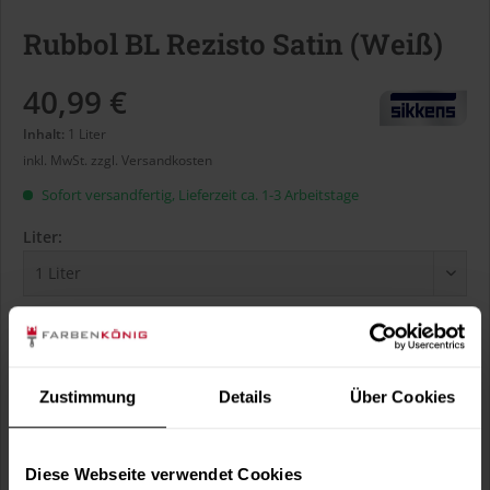
Rubbol BL Rezisto Satin (Weiß)
40,99 €
Inhalt:
1 Liter
inkl. MwSt.
zzgl. Versandkosten
Sofort versandfertig, Lieferzeit ca. 1-3 Arbeitstage
Liter:
Verbrauch berechnen
Wie viele m² wollen Sie bearbeiten?
m²
Zustimmung
Details
Über Cookies
Diese Webseite verwendet Cookies