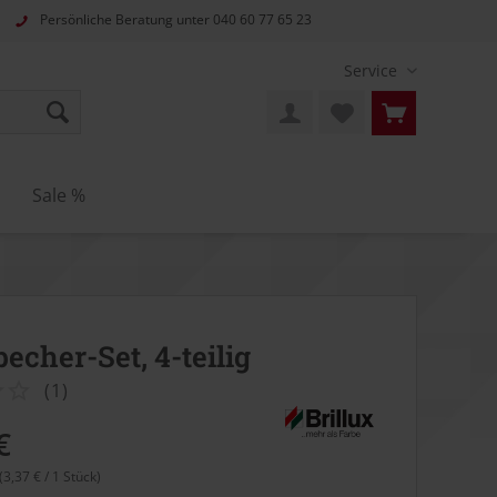
Persönliche Beratung unter
040 60 77 65 23
Service
n
Sale %
echer-Set, 4-teilig
(
1
)
€
(3,37 € / 1 Stück)