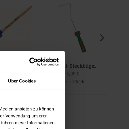
s-Lackierringpinsel
Format-Steckbügel
2K-Aq
6,99 €
5,99 €
Über Cookies
halt:
1 Stück
Inhalt:
1 Stück
Inhalt:
0.
 Medien anbieten zu können
hrer Verwendung unserer
 führen diese Informationen