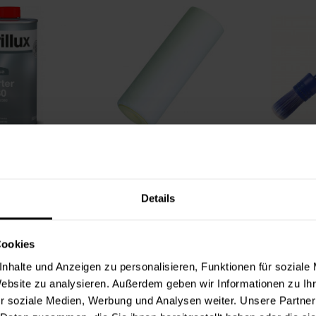
Härter 2380
Hydro-Lackierrolle
Uni-Plu
1,99 €
2,99 €
Details
Liter
(175,92 € / 1 Liter)
Inhalt:
1 Stück
In
Cookies
nhalte und Anzeigen zu personalisieren, Funktionen für soziale
Website zu analysieren. Außerdem geben wir Informationen zu I
r soziale Medien, Werbung und Analysen weiter. Unsere Partner