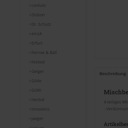
conluto
Disbon
Dr. Schutz
einzA
Erfurt
Farrow & Ball
Festool
Geiger
Beschreibung
Gilde
GORI
Mischbec
Herbol
4-teiliges M
- Verdünnung
Innoskins
Jaeger
Artikelbe
Jansen