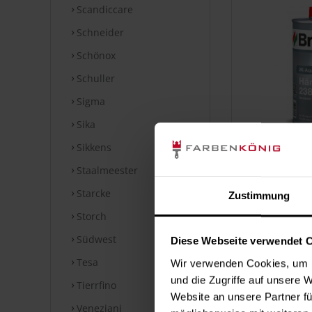
Scandiccare
Schneider
Schönox
Schuller
Sigma
Sika
Sikkens
2K-Aqua 
Staalmeester
2
Starcke
Zustimmung
Inhalt:
0.125 
Storch
Südwest
Diese Webseite verwendet 
Tesa
Wir verwenden Cookies, um I
und die Zugriffe auf unsere 
Tierrfino
Website an unsere Partner fü
Veneziani