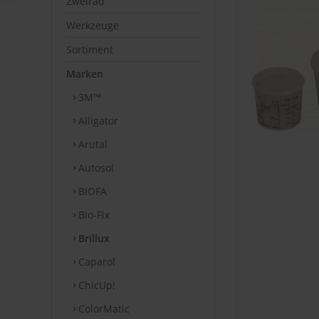
Zweirad
Werkzeuge
Sortiment
Marken
3M™
Alligator
Arutal
Autosol
BIOFA
Bio-Fix
Brillux
Caparol
ChicUp!
ColorMatic