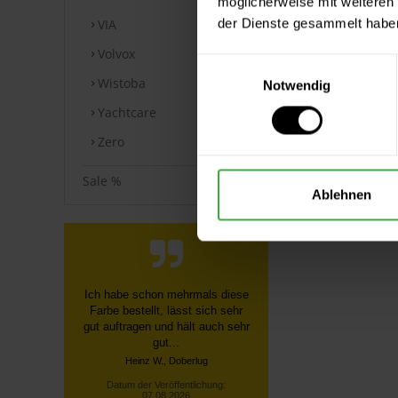
möglicherweise mit weiteren
der Dienste gesammelt habe
VIA
Volvox
Einwilligungsauswahl
Wistoba
Notwendig
Yachtcare
Zero
Sale %
Ablehnen
Schnelle, unkomplizierte
Bestellung über die Homepage,
schnelle Lieferung, gute
Sendungsverfolgung ...
Datum der Veröffentlichung:
07.08.2026
Datum der Kauferfahrung: 27.07.2026