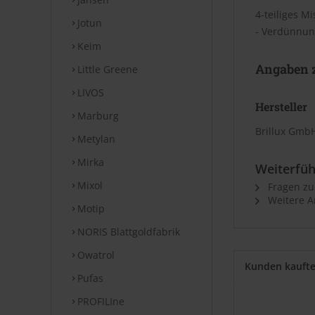
4-teiliges M
Jotun
- Verdünnung
Keim
Angaben z
Little Greene
LIVOS
Hersteller
Marburg
Brillux GmbH
Metylan
Mirka
Weiterfüh
Mixol
Fragen zu
Weitere Ar
Motip
NORIS Blattgoldfabrik
Owatrol
Kunden kauft
Pufas
PROFILIne