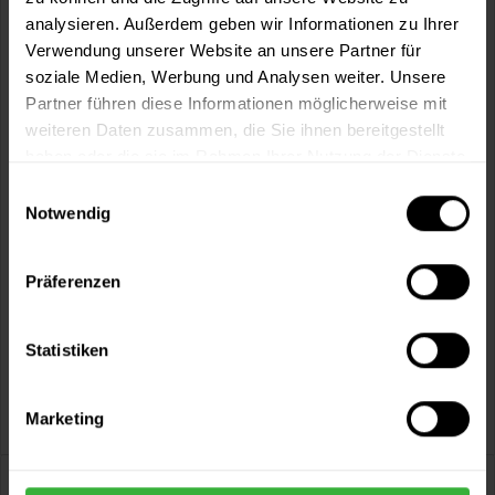
Artikel-Nr.:
BX1434
analysieren. Außerdem geben wir Informationen zu Ihrer
Verwendung unserer Website an unsere Partner für
soziale Medien, Werbung und Analysen weiter. Unsere
Sie möchten eine größere Menge kaufen
Partner führen diese Informationen möglicherweise mit
und wünschen ein Angebot?
weiteren Daten zusammen, die Sie ihnen bereitgestellt
Jetzt anfragen
haben oder die sie im Rahmen Ihrer Nutzung der Dienste
gesammelt haben.
Einwilligungsauswahl
Notwendig
Vorteile
Kostenloser Versand ab 60 EUR
Präferenzen
Versand innerhalb von 48h*
Persönliche Beratung unter
040 60 77 65 23
Statistiken
Marketing
Beschreibung