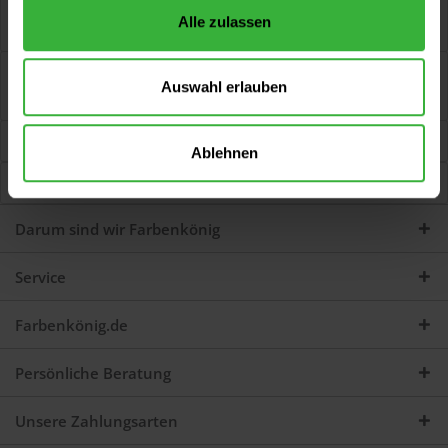
Universalpinsel, flach Helle Borsten, flache Blechzwinge.
Alle zulassen
Artikelbeschreibung Helle Borsten,...
mehr
Bewertungen
0
Auswahl erlauben
Jetzt Bewertungen zum Artikel lesen...
mehr
Kunden kauften auch
Ablehnen
Kunden haben sich ebenfalls angesehen
Darum sind wir Farbenkönig
Service
Farbenkönig.de
Persönliche Beratung
Unsere Zahlungsarten