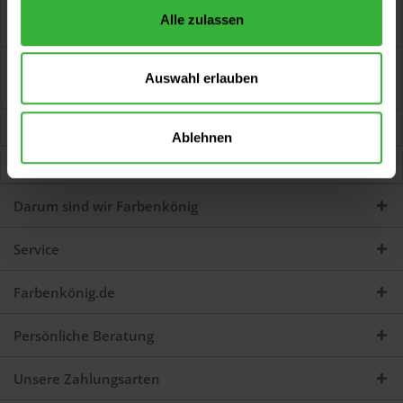
Maler-Heizkörperpin., schw. Schwarze Chinaborsten, sehr voll.
Alle zulassen
Edelstahlzwinge....
mehr
Bewertungen
0
Auswahl erlauben
Jetzt Bewertungen zum Artikel lesen...
mehr
Kunden kauften auch
Ablehnen
Kunden haben sich ebenfalls angesehen
Darum sind wir Farbenkönig
Service
Farbenkönig.de
Persönliche Beratung
Unsere Zahlungsarten