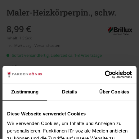
Maler-Heizkörperpin., schw.
8,99 €
Inhalt:
1 Stück
inkl. MwSt.
zzgl. Versandkosten
Sofort versandfertig, Lieferzeit ca. 1-3 Arbeitstage
Größe:
Zustimmung
Details
Über Cookies
In den
Warenkorb
Diese Webseite verwendet Cookies
Wir verwenden Cookies, um Inhalte und Anzeigen zu
Fragen zum Artikel?
personalisieren, Funktionen für soziale Medien anbieten
Merken
zu können und die Zugriffe auf unsere Website zu