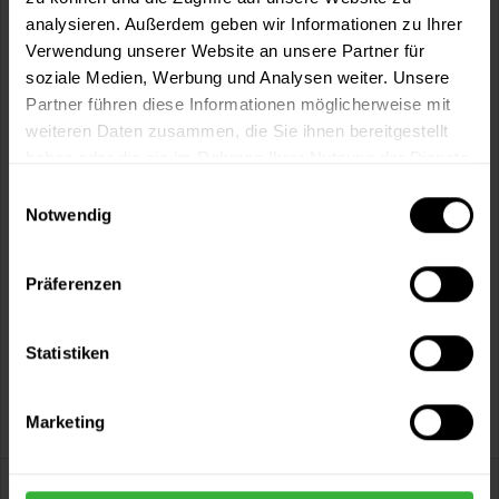
Artikel-Nr.:
BX1461
analysieren. Außerdem geben wir Informationen zu Ihrer
Verwendung unserer Website an unsere Partner für
soziale Medien, Werbung und Analysen weiter. Unsere
Sie möchten eine größere Menge kaufen
Partner führen diese Informationen möglicherweise mit
und wünschen ein Angebot?
weiteren Daten zusammen, die Sie ihnen bereitgestellt
Jetzt anfragen
haben oder die sie im Rahmen Ihrer Nutzung der Dienste
gesammelt haben.
Einwilligungsauswahl
Notwendig
Vorteile
Kostenloser Versand ab 60 EUR
Präferenzen
Versand innerhalb von 48h*
Persönliche Beratung unter
040 60 77 65 23
Statistiken
Marketing
Beschreibung