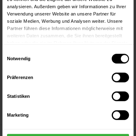
Artikel-Nr.:
BX1289
analysieren. Außerdem geben wir Informationen zu Ihrer
Verwendung unserer Website an unsere Partner für
soziale Medien, Werbung und Analysen weiter. Unsere
Sie möchten eine größere Menge kaufen
Partner führen diese Informationen möglicherweise mit
und wünschen ein Angebot?
weiteren Daten zusammen, die Sie ihnen bereitgestellt
Jetzt anfragen
haben oder die sie im Rahmen Ihrer Nutzung der Dienste
gesammelt haben.
Einwilligungsauswahl
Notwendig
Vorteile
Kostenloser Versand ab 60 EUR
Präferenzen
Versand innerhalb von 48h*
Persönliche Beratung unter
040 60 77 65 23
Statistiken
Marketing
Beschreibung