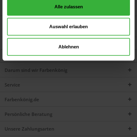
Doppelblatt-Spachtel Doppelblattspachtel, rostfrei.
Alle zulassen
Ergonomischer 2K-Softgriff. Klinge und...
mehr
Bewertungen
0
Auswahl erlauben
Jetzt Bewertungen zum Artikel lesen...
mehr
Kunden kauften auch
Ablehnen
Kunden haben sich ebenfalls angesehen
Darum sind wir Farbenkönig
Service
Farbenkönig.de
Persönliche Beratung
Unsere Zahlungsarten