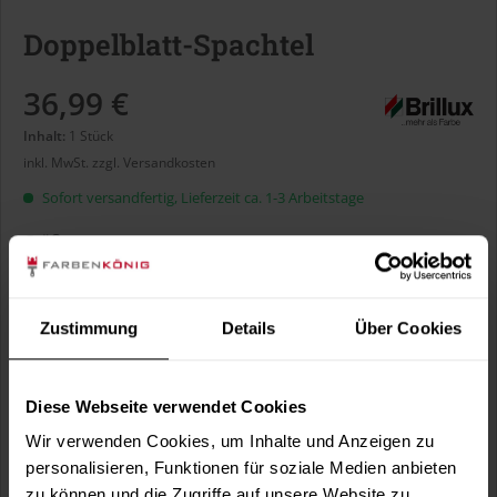
Doppelblatt-Spachtel
36,99 €
Inhalt:
1 Stück
inkl. MwSt.
zzgl. Versandkosten
Sofort versandfertig, Lieferzeit ca. 1-3 Arbeitstage
Größe:
Zustimmung
Details
Über Cookies
In den
Warenkorb
Diese Webseite verwendet Cookies
Wir verwenden Cookies, um Inhalte und Anzeigen zu
Fragen zum Artikel?
personalisieren, Funktionen für soziale Medien anbieten
Merken
zu können und die Zugriffe auf unsere Website zu