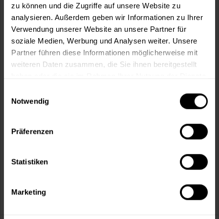
Fragen zum Artikel?
Merken
zu können und die Zugriffe auf unsere Website zu
analysieren. Außerdem geben wir Informationen zu Ihrer
Artikel-Nr.:
STO0007
Verwendung unserer Website an unsere Partner für
soziale Medien, Werbung und Analysen weiter. Unsere
Sie möchten eine größere Menge kaufen
Partner führen diese Informationen möglicherweise mit
und wünschen ein Angebot?
weiteren Daten zusammen, die Sie ihnen bereitgestellt
haben oder die sie im Rahmen Ihrer Nutzung der Dienste
Jetzt anfragen
gesammelt haben.
Einwilligungsauswahl
Notwendig
Vorteile
Kostenloser Versand ab 60 EUR
Präferenzen
Versand innerhalb von 48h*
Persönliche Beratung unter
040 60 77 65 23
Statistiken
Marketing