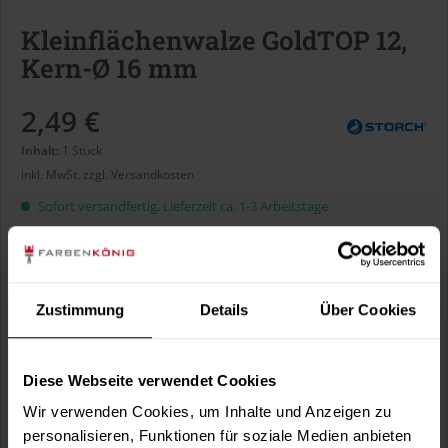
Kleinflächenwalze GoldTOP 12,
Kern-Ø 16 mm
2,49 €
Inhalt:
1 Stück
inkl. MwSt.
zzgl. Versandkosten
Sofort versandfertig, Lieferzeit ca. 1-3 Arbeitstage
Walzenbreite:
Zustimmung
Details
Über Cookies
Diese Webseite verwendet Cookies
In den
Warenkorb
Wir verwenden Cookies, um Inhalte und Anzeigen zu
personalisieren, Funktionen für soziale Medien anbieten