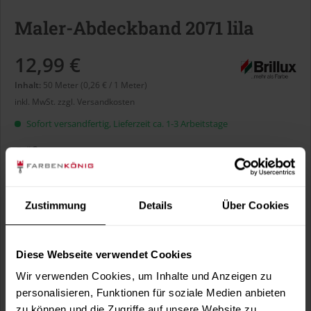
Maler-Abdeckband 2071 lila
12,99 €
Inhalt:
50 Meter (0,26 € / 1 Meter)
inkl. MwSt.
zzgl. Versandkosten
Sofort versandfertig, Lieferzeit ca. 1-3 Arbeitstage
Größe:
Zustimmung
Details
Über Cookies
In den
Warenkorb
Diese Webseite verwendet Cookies
Wir verwenden Cookies, um Inhalte und Anzeigen zu
Fragen zum Artikel?
personalisieren, Funktionen für soziale Medien anbieten
Merken
zu können und die Zugriffe auf unsere Website zu