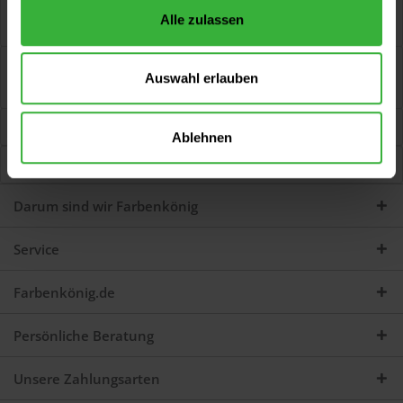
Maler-Abdeckband 2071 lila Hochreißfestes, schmiegsames,
Alle zulassen
faserverstärktes Papier-Abdeckband....
mehr
Bewertungen
0
Auswahl erlauben
Jetzt Bewertungen zum Artikel lesen...
mehr
Kunden kauften auch
Ablehnen
Kunden haben sich ebenfalls angesehen
Darum sind wir Farbenkönig
Service
Farbenkönig.de
Persönliche Beratung
Unsere Zahlungsarten