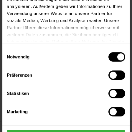
Artikel-Nr.:
BX3013
analysieren. Außerdem geben wir Informationen zu Ihrer
Verwendung unserer Website an unsere Partner für
soziale Medien, Werbung und Analysen weiter. Unsere
Sie möchten eine größere Menge kaufen
Partner führen diese Informationen möglicherweise mit
und wünschen ein Angebot?
weiteren Daten zusammen, die Sie ihnen bereitgestellt
Jetzt anfragen
haben oder die sie im Rahmen Ihrer Nutzung der Dienste
gesammelt haben.
Einwilligungsauswahl
Notwendig
Vorteile
Kostenloser Versand ab 60 EUR
Präferenzen
Versand innerhalb von 48h*
Persönliche Beratung unter
040 60 77 65 23
Statistiken
Marketing
Beschreibung