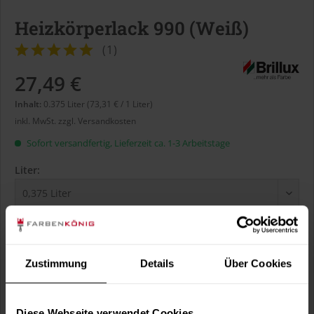
Heizkörperlack 990 (Weiß)
(
1
)
27,49 €
Inhalt:
0.375 Liter (73,31 € / 1 Liter)
inkl. MwSt.
zzgl. Versandkosten
Sofort versandfertig, Lieferzeit ca. 1-3 Arbeitstage
Liter:
Verbrauch berechnen
Wie viele m² wollen Sie bearbeiten?
Zustimmung
Details
Über Cookies
m²
Diese Webseite verwendet Cookies