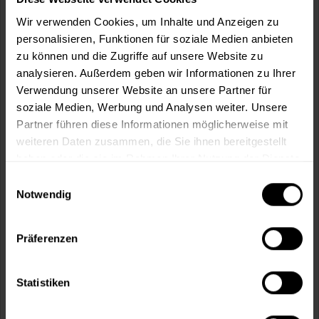
Wir verwenden Cookies, um Inhalte und Anzeigen zu
personalisieren, Funktionen für soziale Medien anbieten
In den
Warenkorb
zu können und die Zugriffe auf unsere Website zu
analysieren. Außerdem geben wir Informationen zu Ihrer
Verwendung unserer Website an unsere Partner für
Fragen zum Artikel?
Merken
soziale Medien, Werbung und Analysen weiter. Unsere
Partner führen diese Informationen möglicherweise mit
Artikel-Nr.:
BX0990WEISS
weiteren Daten zusammen, die Sie ihnen bereitgestellt
haben oder die sie im Rahmen Ihrer Nutzung der Dienste
Sie möchten eine größere Menge kaufen
gesammelt haben.
Einwilligungsauswahl
und wünschen ein Angebot?
Notwendig
Jetzt anfragen
Präferenzen
Vorteile
Kostenloser Versand ab 60 EUR
Statistiken
Versand innerhalb von 48h*
Persönliche Beratung unter
040 60 77 65 23